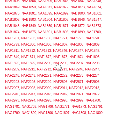
NAA1803
,
NAA1804
,
NAA1805
,
NAA1846
,
NAA1847
,
NAA1848
,
NAA1849
,
NAA1850
,
NAA1871
,
NAA1872
,
NAA1873
,
NAA1874
,
NAA1875
,
NAA1891
,
NAA1895
,
NAA1899
,
NAB1800
,
NAB1801
,
NAB1802
,
NAB1803
,
NAB1804
,
NAB1805
,
NAB1846
,
NAB1847
,
NAB1848
,
NAB1849
,
NAB1850
,
NAB1871
,
NAB1872
,
NAB1873
,
NAB1874
,
NAB1875
,
NAB1891
,
NAB1895
,
NAB1899
,
NAF1700
,
NAF1701
,
NAF1703
,
NAF1706
,
NAF1771
,
NAF1773
,
NAF1791
,
NAF1799
,
NAF1800
,
NAF1806
,
NAF1807
,
NAF1808
,
NAF1809
,
NAF1811
,
NAF1812
,
NAF1813
,
NAF1846
,
NAF1847
,
NAF1848
,
NAF1849
,
NAF1871
,
NAF1872
,
NAF1873
,
NAF1874
,
NAF1893
,
NAF1895
,
NAF1899
,
NAF2200
,
NAF2206
,
NAF2207
,
NAF2208
,
NAF2209
,
NAF2211
,
NAF2212
,
NAF2213
,
NAF2246
,
NAF2247
,
NAF2248
,
NAF2249
,
NAF2271
,
NAF2272
,
NAF2273
,
NAF2274
,
NAF2293
,
NAF2295
,
NAF2299
,
NAF2806
,
NAF2871
,
NAF2906
,
NAF2907
,
NAF2908
,
NAF2909
,
NAF2911
,
NAF2912
,
NAF2913
,
NAF2946
,
NAF2947
,
NAF2948
,
NAF2949
,
NAF2971
,
NAF2972
,
NAF2973
,
NAF2974
,
NAF2993
,
NAF2995
,
NAF2999
,
NAG1700
,
NAG1701
,
NAG1703
,
NAG1706
,
NAG1771
,
NAG1773
,
NAG1791
,
NAG1799
,
NAG1800
,
NAG1806
,
NAG1807
,
NAG1808
,
NAG1809
,