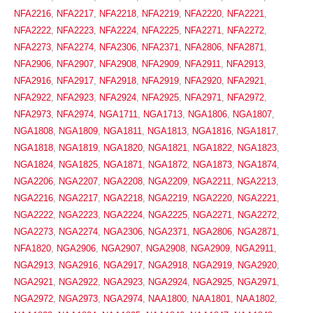
NFA2216
,
NFA2217
,
NFA2218
,
NFA2219
,
NFA2220
,
NFA2221
,
NFA2222
,
NFA2223
,
NFA2224
,
NFA2225
,
NFA2271
,
NFA2272
,
NFA2273
,
NFA2274
,
NFA2306
,
NFA2371
,
NFA2806
,
NFA2871
,
NFA2906
,
NFA2907
,
NFA2908
,
NFA2909
,
NFA2911
,
NFA2913
,
NFA2916
,
NFA2917
,
NFA2918
,
NFA2919
,
NFA2920
,
NFA2921
,
NFA2922
,
NFA2923
,
NFA2924
,
NFA2925
,
NFA2971
,
NFA2972
,
NFA2973
,
NFA2974
,
NGA1711
,
NGA1713
,
NGA1806
,
NGA1807
,
NGA1808
,
NGA1809
,
NGA1811
,
NGA1813
,
NGA1816
,
NGA1817
,
NGA1818
,
NGA1819
,
NGA1820
,
NGA1821
,
NGA1822
,
NGA1823
,
NGA1824
,
NGA1825
,
NGA1871
,
NGA1872
,
NGA1873
,
NGA1874
,
NGA2206
,
NGA2207
,
NGA2208
,
NGA2209
,
NGA2211
,
NGA2213
,
NGA2216
,
NGA2217
,
NGA2218
,
NGA2219
,
NGA2220
,
NGA2221
,
NGA2222
,
NGA2223
,
NGA2224
,
NGA2225
,
NGA2271
,
NGA2272
,
NGA2273
,
NGA2274
,
NGA2306
,
NGA2371
,
NGA2806
,
NGA2871
,
NFA1820
,
NGA2906
,
NGA2907
,
NGA2908
,
NGA2909
,
NGA2911
,
NGA2913
,
NGA2916
,
NGA2917
,
NGA2918
,
NGA2919
,
NGA2920
,
NGA2921
,
NGA2922
,
NGA2923
,
NGA2924
,
NGA2925
,
NGA2971
,
NGA2972
,
NGA2973
,
NGA2974
,
NAA1800
,
NAA1801
,
NAA1802
,