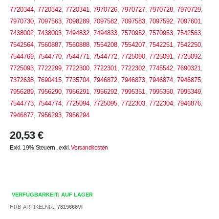
7720344
,
7720342
,
7720341
,
7970726
,
7970727
,
7970728
,
7970729
,
7970730
,
7097563
,
7098289
,
7097582
,
7097583
,
7097592
,
7097601
,
7438002
,
7438003
,
7494832
,
7494833
,
7570952
,
7570953
,
7542563
,
7542564
,
7560887
,
7560888
,
7554208
,
7554207
,
7542251
,
7542250
,
7544769
,
7544770
,
7544771
,
7544772
,
7725090
,
7725091
,
7725092
,
7725093
,
7722299
,
7722300
,
7722301
,
7722302
,
7745542
,
7690321
,
7372638
,
7690415
,
7735704
,
7946872
,
7946873
,
7946874
,
7946875
,
7956289
,
7956290
,
7956291
,
7956292
,
7995351
,
7995350
,
7995349
,
7544773
,
7544774
,
7725094
,
7725095
,
7722303
,
7722304
,
7946876
,
7946877
,
7956293
,
7956294
20,53 €
Exkl. 19% Steuern
,
exkl.
Versandkosten
VERFÜGBARKEIT: AUF LAGER
HRB-ARTIKELNR.:
7819666VI