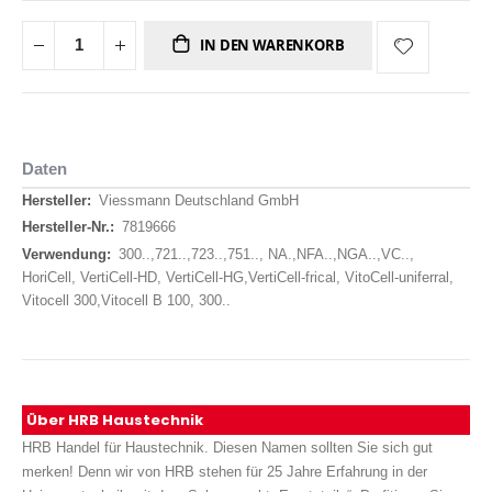
IN DEN WARENKORB
Daten
Daten
Viessmann Deutschland GmbH
7819666
300..,721..,723..,751.., NA.,NFA..,NGA..,VC..,
HoriCell, VertiCell-HD, VertiCell-HG,VertiCell-frical, VitoCell-uniferral,
Vitocell 300,Vitocell B 100, 300..
Über HRB Haustechnik
HRB Handel für Haustechnik. Diesen Namen sollten Sie sich gut
merken! Denn wir von HRB stehen für 25 Jahre Erfahrung in der