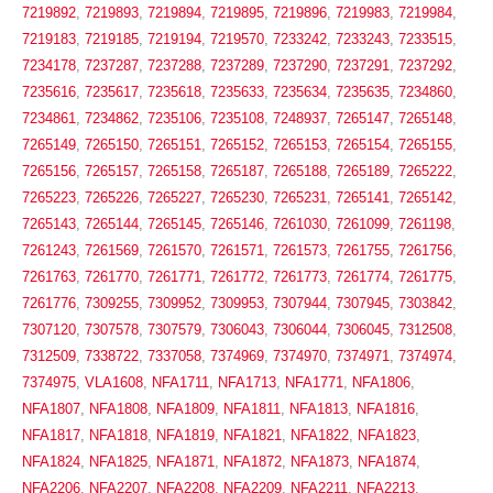
7219892
,
7219893
,
7219894
,
7219895
,
7219896
,
7219983
,
7219984
,
7219183
,
7219185
,
7219194
,
7219570
,
7233242
,
7233243
,
7233515
,
7234178
,
7237287
,
7237288
,
7237289
,
7237290
,
7237291
,
7237292
,
7235616
,
7235617
,
7235618
,
7235633
,
7235634
,
7235635
,
7234860
,
7234861
,
7234862
,
7235106
,
7235108
,
7248937
,
7265147
,
7265148
,
7265149
,
7265150
,
7265151
,
7265152
,
7265153
,
7265154
,
7265155
,
7265156
,
7265157
,
7265158
,
7265187
,
7265188
,
7265189
,
7265222
,
7265223
,
7265226
,
7265227
,
7265230
,
7265231
,
7265141
,
7265142
,
7265143
,
7265144
,
7265145
,
7265146
,
7261030
,
7261099
,
7261198
,
7261243
,
7261569
,
7261570
,
7261571
,
7261573
,
7261755
,
7261756
,
7261763
,
7261770
,
7261771
,
7261772
,
7261773
,
7261774
,
7261775
,
7261776
,
7309255
,
7309952
,
7309953
,
7307944
,
7307945
,
7303842
,
7307120
,
7307578
,
7307579
,
7306043
,
7306044
,
7306045
,
7312508
,
7312509
,
7338722
,
7337058
,
7374969
,
7374970
,
7374971
,
7374974
,
7374975
,
VLA1608
,
NFA1711
,
NFA1713
,
NFA1771
,
NFA1806
,
NFA1807
,
NFA1808
,
NFA1809
,
NFA1811
,
NFA1813
,
NFA1816
,
NFA1817
,
NFA1818
,
NFA1819
,
NFA1821
,
NFA1822
,
NFA1823
,
NFA1824
,
NFA1825
,
NFA1871
,
NFA1872
,
NFA1873
,
NFA1874
,
NFA2206
,
NFA2207
,
NFA2208
,
NFA2209
,
NFA2211
,
NFA2213
,