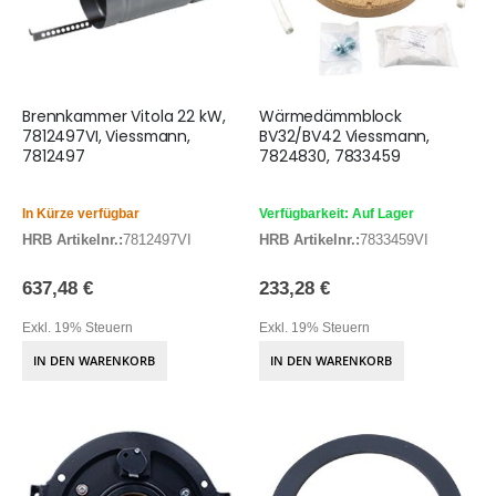
Brennkammer Vitola 22 kW,
Wärmedämmblock
7812497VI, Viessmann,
BV32/BV42 Viessmann,
7812497
7824830, 7833459
In Kürze verfügbar
Verfügbarkeit: Auf Lager
HRB Artikelnr.:
7812497VI
HRB Artikelnr.:
7833459VI
637,48 €
233,28 €
Exkl. 19% Steuern
Exkl. 19% Steuern
IN DEN WARENKORB
IN DEN WARENKORB