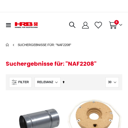
Artikel
0
Navigation
Warenkorb
umschalten
SUCHERGEBNISSE FÜR: "NAF2208"
Suchergebnisse für: "NAF2208"
In
FILTER
absteigender
Reihenfolge