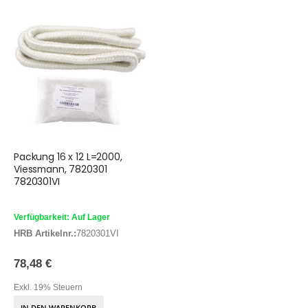
Packung 16 x 12 L=2000,
Viessmann, 7820301
7820301VI
Verfügbarkeit: Auf Lager
HRB Artikelnr.:
7820301VI
78,48 €
Exkl. 19% Steuern
IN DEN WARENKORB