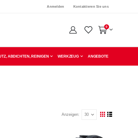
Anmelden
Kontaktieren Sie uns
Artikel
0
Warenkorb
TZ, ABDICHTEN, REINIGEN
WERKZEUG
ANGEBOTE
Anzeigen
Ansicht
Raster
Liste
als