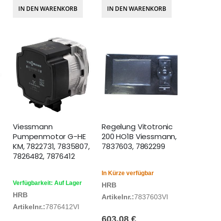
IN DEN WARENKORB
IN DEN WARENKORB
Viessmann
Regelung Vitotronic
Pumpenmotor G-HE
200 HO1B Viessmann,
KM, 7822731, 7835807,
7837603, 7862299
7826482, 7876412
In Kürze verfügbar
Verfügbarkeit: Auf Lager
HRB
HRB
Artikelnr.:
7837603VI
Artikelnr.:
7876412VI
603,08 €