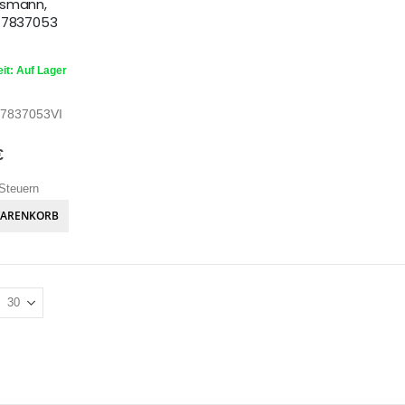
ssmann,
 7837053
it: Auf Lager
7837053VI
€
Steuern
WARENKORB