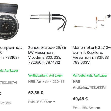
pumpenmotor
Zündelektrode 26/35
Manometer NG27 0-
30
kW Viessmann,
bar mit Kapillare;
n, 7831687
Vitodens 300, 333,
Viessmann, 7831633
7826504, 7874312
7831633VI
it: Auf Lager
Verfügbarkeit: Auf Lager
Verfügbarkeit: Auf Lager
HRB Artikelnr.:
210486
HRB
7831687VI
Artikelnr.:
7831633VI
62,35 €
€
49,45 €
Exkl. 19% Steuern
Steuern
Exkl. 19% Steuern