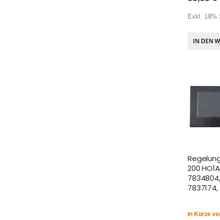
Exkl. 19% 
IN DEN 
Regelung
200 HO1A
7834804,
7837174,
In Kürze ve