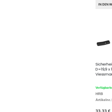
IN DEN 
Sicherhei
D=19,9 x 1
Viessma
Verfügbarke
HRB
Artikelnr.:
33,33 €