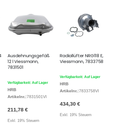
4
Ausdehnungsgefäß
Radiallüfter NRG118 E,
12 l Viessmann,
Viessmann, 7833758
7831501
Verfügbarkeit: Auf Lager
Verfügbarkeit: Auf Lager
HRB
HRB
Artikelnr.:
7833758VI
Artikelnr.:
7831501VI
434,30 €
211,78 €
Exkl. 19% Steuern
Exkl. 19% Steuern