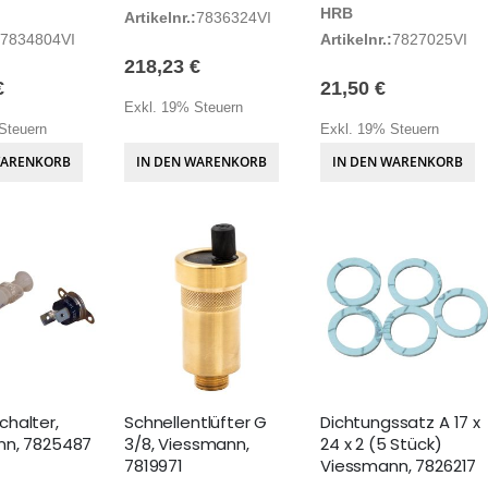
HRB
Artikelnr.:
7836324VI
7834804VI
Artikelnr.:
7827025VI
218,23 €
€
21,50 €
Exkl. 19% Steuern
Steuern
Exkl. 19% Steuern
WARENKORB
IN DEN WARENKORB
IN DEN WARENKORB
halter,
Schnellentlüfter G
Dichtungssatz A 17 x
nn, 7825487
3/8, Viessmann,
24 x 2 (5 Stück)
7819971
Viessmann, 7826217