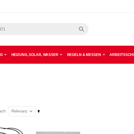
Suche
NG
HEIZUNG, SOLAR, WASSER
REGELN & MESSEN
ARBEITSSCHU
In
ach
absteigender
Reihenfolge