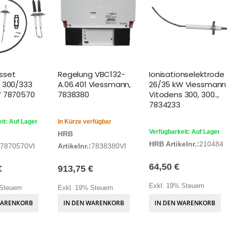
sset
Regelung VBC132-
Ionisationselektrode
 300/333
A.06.401 Viessmann,
26/35 kW Viessmann
W 7870570
7838380
Vitodens 300, 300..,
7834233
it: Auf Lager
In Kürze verfügbar
Verfügbarkeit: Auf Lager
HRB
HRB Artikelnr.:
210484
7870570VI
Artikelnr.:
7838380VI
64,50 €
€
913,75 €
Exkl. 19% Steuern
Steuern
Exkl. 19% Steuern
WARENKORB
IN DEN WARENKORB
IN DEN WARENKORB