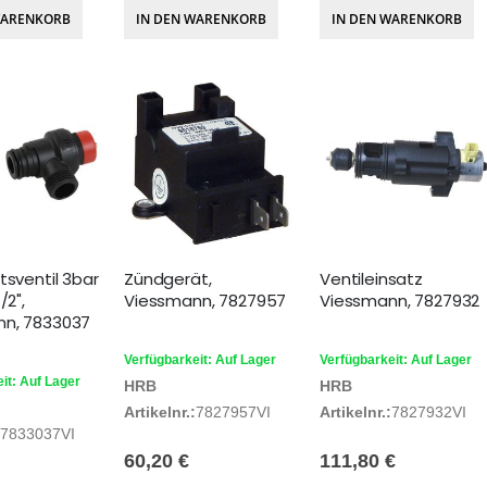
WARENKORB
IN DEN WARENKORB
IN DEN WARENKORB
tsventil 3bar
Zündgerät,
Ventileinsatz
/2",
Viessmann, 7827957
Viessmann, 7827932
nn, 7833037
Verfügbarkeit: Auf Lager
Verfügbarkeit: Auf Lager
it: Auf Lager
HRB
HRB
Artikelnr.:
7827957VI
Artikelnr.:
7827932VI
7833037VI
60,20 €
111,80 €