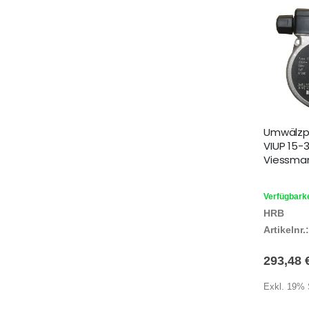
Umwälz
VIUP 15-
Viessman
Verfügbarke
HRB
Artikelnr.:
293,48 
Exkl. 19% 