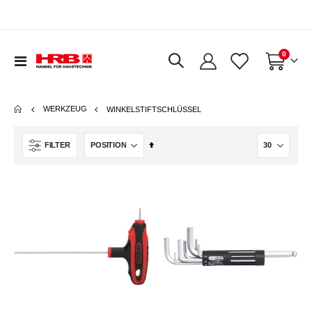
Artikel
0
Navigation
Warenkorb
umschalten
WERKZEUG
WINKELSTIFTSCHLÜSSEL
In
FILTER
absteigender
Reihenfolge