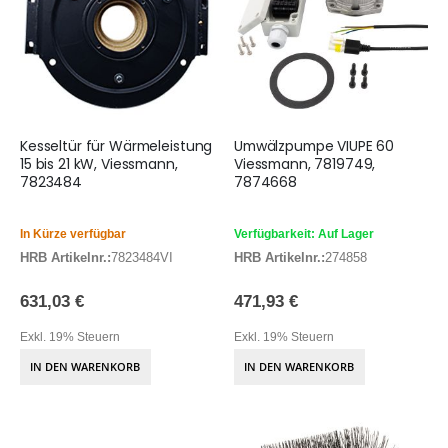
Kesseltür für Wärmeleistung
Umwälzpumpe VIUPE 60
15 bis 21 kW, Viessmann,
Viessmann, 7819749,
7823484
7874668
In Kürze verfügbar
Verfügbarkeit: Auf Lager
HRB Artikelnr.:
7823484VI
HRB Artikelnr.:
274858
631,03 €
471,93 €
Exkl. 19% Steuern
Exkl. 19% Steuern
IN DEN WARENKORB
IN DEN WARENKORB