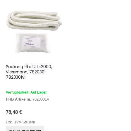
Packung 16 x 12 L=2000,
Viessmann, 7820301
7820301VI
Verfügbarkeit: Auf Lager
HRB Artikelnr.:
7820301VI
78,48 €
Exkl. 19% Steuern
IN DEN WARENKORB