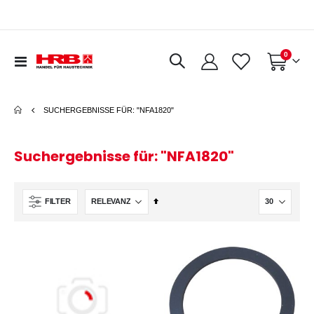
Artikel
0
Navigation
Warenkorb
umschalten
SUCHERGEBNISSE FÜR: "NFA1820"
Suchergebnisse für: "NFA1820"
In
FILTER
absteigender
Reihenfolge