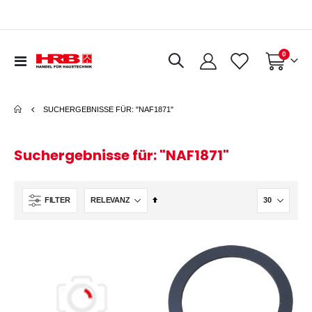
Artikel
0
Navigation
Warenkorb
umschalten
SUCHERGEBNISSE FÜR: "NAF1871"
Suchergebnisse für: "NAF1871"
In
FILTER
absteigender
Reihenfolge