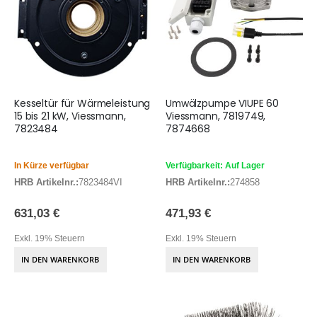
Kesseltür für Wärmeleistung
Umwälzpumpe VIUPE 60
15 bis 21 kW, Viessmann,
Viessmann, 7819749,
7823484
7874668
In Kürze verfügbar
Verfügbarkeit: Auf Lager
HRB Artikelnr.:
7823484VI
HRB Artikelnr.:
274858
631,03 €
471,93 €
Exkl. 19% Steuern
Exkl. 19% Steuern
IN DEN WARENKORB
IN DEN WARENKORB