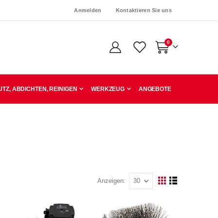
Anmelden
Kontaktieren Sie uns
Artikel
0
Warenkorb
TZ, ABDICHTEN, REINIGEN
WERKZEUG
ANGEBOTE
Anzeigen
Ansicht
Raster
Liste
als