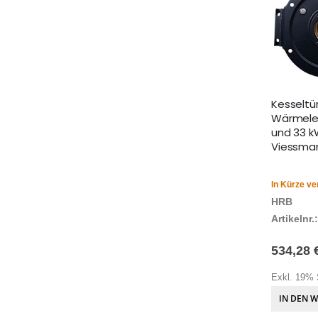
Kesseltür
Wärmele
und 33 k
Viessma
In Kürze ve
HRB
Artikelnr.:
534,28 
Exkl. 19% 
IN DEN 