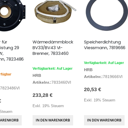
 für
Wärmedämmblock
Speicherdichtung
istung 29
BV33/BV43 VI-
Viessmann, 7819666
W,
Brenner, 7833460
nn, 7823486
Verfügbarkeit: Auf Lager
Verfügbarkeit: Auf Lager
HRB
rfügbar
HRB
Artikelnr.:
7819666VI
Artikelnr.:
7833460VI
7823486VI
20,53 €
233,28 €
€
Exkl. 19% Steuern
Exkl. 19% Steuern
Steuern
WARENKORB
IN DEN WARENKORB
IN DEN WARENKORB