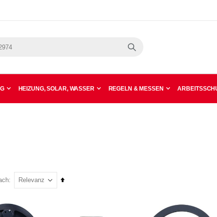
Suche
NG
HEIZUNG, SOLAR, WASSER
REGELN & MESSEN
ARBEITSSCHU
In
ach
absteigender
Reihenfolge