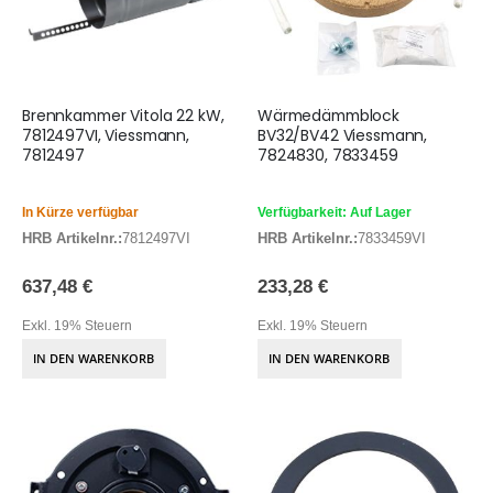
Brennkammer Vitola 22 kW,
Wärmedämmblock
7812497VI, Viessmann,
BV32/BV42 Viessmann,
7812497
7824830, 7833459
In Kürze verfügbar
Verfügbarkeit: Auf Lager
HRB Artikelnr.:
7812497VI
HRB Artikelnr.:
7833459VI
637,48 €
233,28 €
Exkl. 19% Steuern
Exkl. 19% Steuern
IN DEN WARENKORB
IN DEN WARENKORB