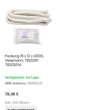
Packung 16 x 12 L=2000,
Viessmann, 7820301
7820301VI
Verfügbarkeit: Auf Lager
HRB Artikelnr.:
7820301VI
78,48 €
Exkl. 19% Steuern
IN DEN WARENKORB