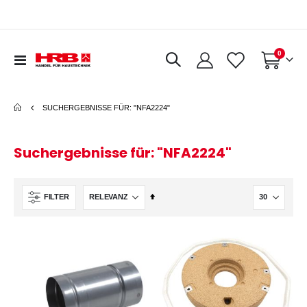
Artikel
0
Navigation
Warenkorb
umschalten
SUCHERGEBNISSE FÜR: "NFA2224"
Suchergebnisse für: "NFA2224"
In
FILTER
absteigender
Reihenfolge