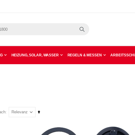
Suche
NG
HEIZUNG, SOLAR, WASSER
REGELN & MESSEN
ARBEITSSCHU
In
ach
absteigender
Reihenfolge