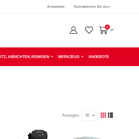
Anmelden
Kontaktieren Sie uns
Artikel
0
Warenkorb
TZ, ABDICHTEN, REINIGEN
WERKZEUG
ANGEBOTE
Anzeigen
Ansicht
Raster
Liste
als