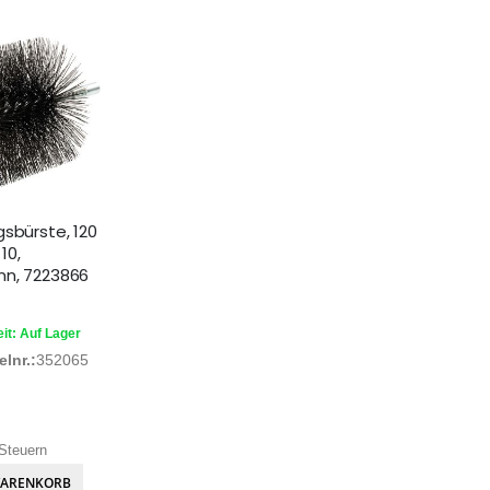
gsbürste, 120
10,
n, 7223866
it: Auf Lager
lnr.:
352065
Steuern
WARENKORB