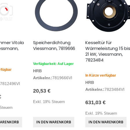
mer Vitola
Speicherdichtung
Kesseltür für
iessmann,
Viessmann, 7819666
Wärmeleistung 15 bi
21 kW, Viessmann,
7823484
Verfügbarkeit: Auf Lager
rfügbar
HRB
In Kürze verfügbar
Artikelnr.:
7819666VI
HRB
7812496VI
Artikelnr.:
7823484VI
20,53 €
€
Exkl. 19% Steuern
631,03 €
Steuern
Exkl. 19% Steuern
WARENKORB
IN DEN WARENKORB
IN DEN WARENKORB