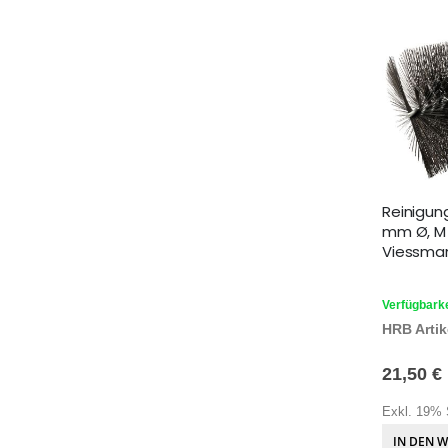
Reinigun
mm Ø, M 
Viessman
Verfügbarke
HRB Artike
21,50 €
Exkl. 19% 
IN DEN 