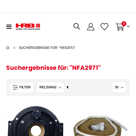
Artikel
0
Navigation
Warenkorb
umschalten
SUCHERGEBNISSE FÜR: "NFA2971"
Suchergebnisse für: "NFA2971"
In
FILTER
absteigender
Reihenfolge