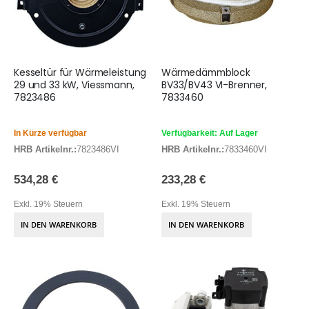
Kesseltür für Wärmeleistung
Wärmedämmblock
29 und 33 kW, Viessmann,
BV33/BV43 VI-Brenner,
7823486
7833460
In Kürze verfügbar
Verfügbarkeit: Auf Lager
HRB Artikelnr.:
7823486VI
HRB Artikelnr.:
7833460VI
534,28 €
233,28 €
Exkl. 19% Steuern
Exkl. 19% Steuern
IN DEN WARENKORB
IN DEN WARENKORB