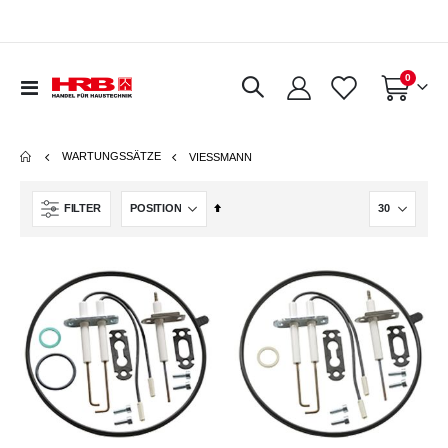
Artikel
0
Navigation
Warenkorb
umschalten
WARTUNGSSÄTZE
VIESSMANN
In
FILTER
absteigender
Reihenfolge