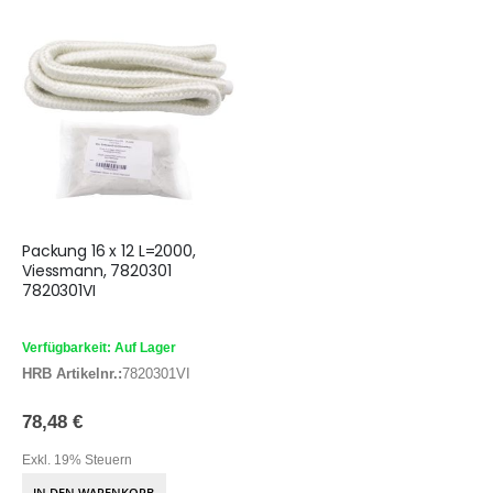
Packung 16 x 12 L=2000,
Viessmann, 7820301
7820301VI
Verfügbarkeit: Auf Lager
HRB Artikelnr.:
7820301VI
78,48 €
Exkl. 19% Steuern
IN DEN WARENKORB