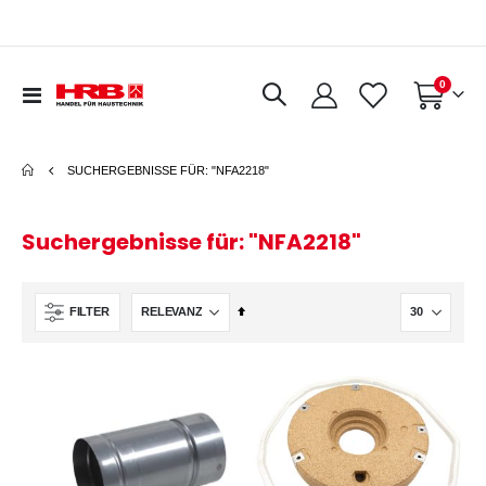
Artikel
0
Navigation
Warenkorb
umschalten
SUCHERGEBNISSE FÜR: "NFA2218"
Suchergebnisse für: "NFA2218"
In
FILTER
absteigender
Reihenfolge