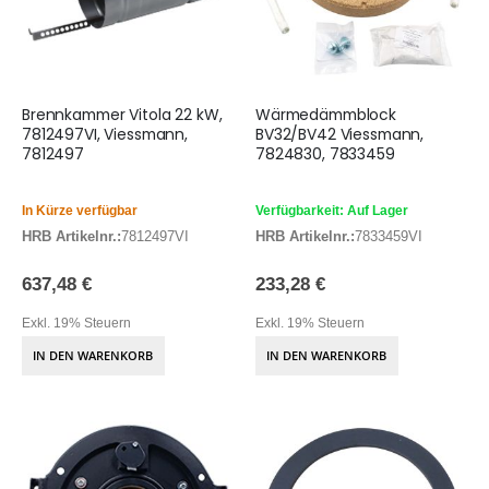
Brennkammer Vitola 22 kW,
Wärmedämmblock
7812497VI, Viessmann,
BV32/BV42 Viessmann,
7812497
7824830, 7833459
In Kürze verfügbar
Verfügbarkeit: Auf Lager
HRB Artikelnr.:
7812497VI
HRB Artikelnr.:
7833459VI
637,48 €
233,28 €
Exkl. 19% Steuern
Exkl. 19% Steuern
IN DEN WARENKORB
IN DEN WARENKORB