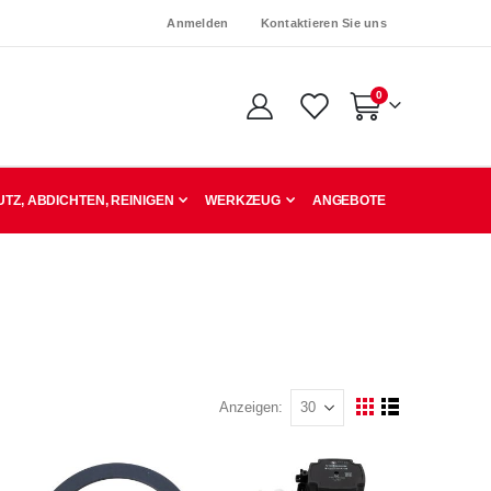
Anmelden
Kontaktieren Sie uns
Artikel
0
Warenkorb
TZ, ABDICHTEN, REINIGEN
WERKZEUG
ANGEBOTE
Anzeigen
Ansicht
Raster
Liste
als