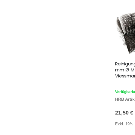
Reinigun
mm Ø, M 
Viessman
Verfügbarke
HRB Artike
21,50 €
Exkl. 19% 