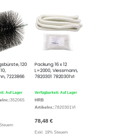
gsbürste, 120
Packung 16 x 12
10,
L=2000, Viessmann,
n, 7223866
7820301 7820301VI
it: Auf Lager
Verfügbarkeit: Auf Lager
lnr.:
352065
HRB
Artikelnr.:
7820301VI
78,48 €
Steuern
Exkl. 19% Steuern