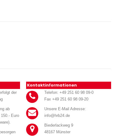
Kontaktinformationen
rfolgt der
Telefon: +49 251 60 98 09-0
ag
Fax +49 251 60 98 09-20
ung ab
Unsere E-Mail Adresse:
 150.- Euro
info@hrb24.de
ware).
Biederlackweg 9
 besorgen
48167 Münster