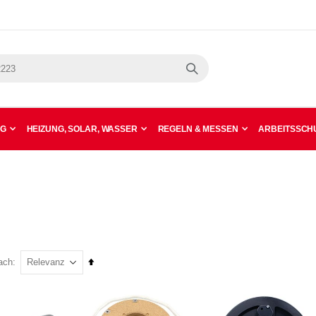
Suche
NG
HEIZUNG, SOLAR, WASSER
REGELN & MESSEN
ARBEITSSCHU
In
ach
absteigender
Reihenfolge