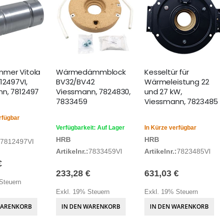
mer Vitola
Wärmedämmblock
Kesseltür für
12497VI,
BV32/BV42
Wärmeleistung 22
n, 7812497
Viessmann, 7824830,
und 27 kW,
7833459
Viessmann, 7823485
rfügbar
Verfügbarkeit: Auf Lager
In Kürze verfügbar
HRB
HRB
7812497VI
Artikelnr.:
7833459VI
Artikelnr.:
7823485VI
€
233,28 €
631,03 €
Steuern
Exkl. 19% Steuern
Exkl. 19% Steuern
WARENKORB
IN DEN WARENKORB
IN DEN WARENKORB