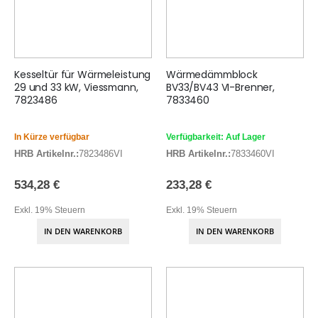
Kesseltür für Wärmeleistung
Wärmedämmblock
29 und 33 kW, Viessmann,
BV33/BV43 VI-Brenner,
7823486
7833460
In Kürze verfügbar
Verfügbarkeit: Auf Lager
HRB Artikelnr.:
7823486VI
HRB Artikelnr.:
7833460VI
534,28 €
233,28 €
Exkl. 19% Steuern
Exkl. 19% Steuern
IN DEN WARENKORB
IN DEN WARENKORB