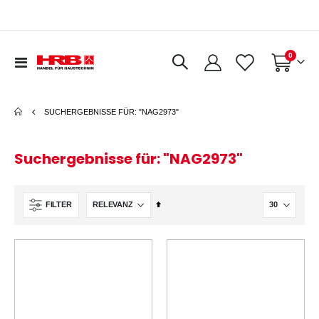
0
Navigation
Warenkorb
umschalten
SUCHERGEBNISSE FÜR: "NAG2973"
Suchergebnisse für: "NAG2973"
In
FILTER
absteigender
Reihenfolge