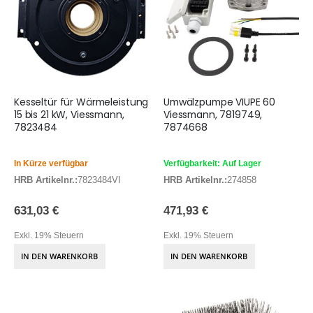
Kesseltür für Wärmeleistung
Umwälzpumpe VIUPE 60
15 bis 21 kW, Viessmann,
Viessmann, 7819749,
7823484
7874668
In Kürze verfügbar
Verfügbarkeit: Auf Lager
HRB Artikelnr.:
7823484VI
HRB Artikelnr.:
274858
631,03 €
471,93 €
Exkl. 19% Steuern
Exkl. 19% Steuern
IN DEN WARENKORB
IN DEN WARENKORB