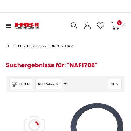
Artikel
0
Navigation
Warenkorb
umschalten
SUCHERGEBNISSE FÜR: "NAF1706"
Suchergebnisse für: "NAF1706"
In
FILTER
absteigender
Reihenfolge