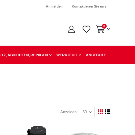
Anmelden
Kontaktieren Sie uns
Artikel
0
Warenkorb
TZ, ABDICHTEN, REINIGEN
WERKZEUG
ANGEBOTE
Anzeigen
Ansicht
Raster
Liste
als