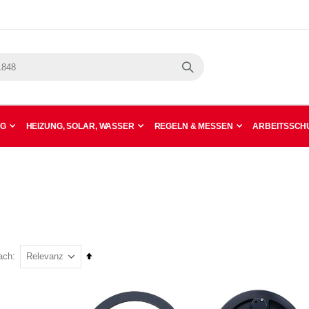
Suche
NG
HEIZUNG, SOLAR, WASSER
REGELN & MESSEN
ARBEITSSCHU
In
ach
absteigender
Reihenfolge