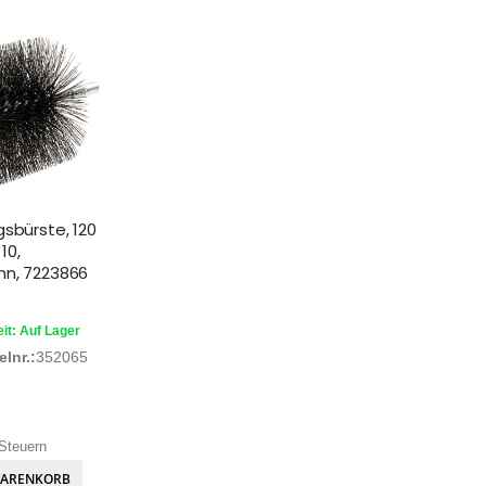
gsbürste, 120
10,
n, 7223866
it: Auf Lager
lnr.:
352065
Steuern
WARENKORB