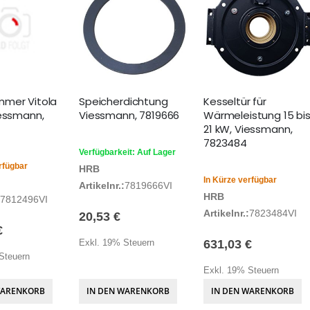
mer Vitola
Speicherdichtung
Kesseltür für
iessmann,
Viessmann, 7819666
Wärmeleistung 15 bi
21 kW, Viessmann,
7823484
Verfügbarkeit: Auf Lager
rfügbar
HRB
In Kürze verfügbar
Artikelnr.:
7819666VI
HRB
7812496VI
Artikelnr.:
7823484VI
20,53 €
€
Exkl. 19% Steuern
631,03 €
Steuern
Exkl. 19% Steuern
WARENKORB
IN DEN WARENKORB
IN DEN WARENKORB