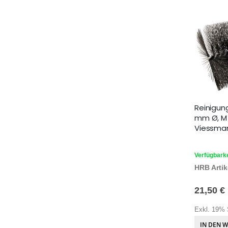
Reinigun
mm Ø, M 
Viessman
Verfügbarke
HRB Artike
21,50 €
Exkl. 19% 
IN DEN 