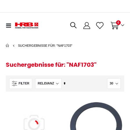
Artikel
0
Navigation
Warenkorb
umschalten
SUCHERGEBNISSE FÜR: "NAF1703"
Suchergebnisse für: "NAF1703"
In
FILTER
absteigender
Reihenfolge