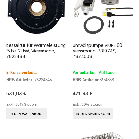
Kesseltür für Wärmeleistung
Umwälzpumpe VIUPE 60
15 bis 21 kW, Viessmann,
Viessmann, 7819749,
7823484
7874668
In Kürze verfügbar
Verfügbarkeit: Auf Lager
HRB Artikelnr.:
7823484VI
HRB Artikelnr.:
274858
631,03 €
471,93 €
Exkl. 19% Steuern
Exkl. 19% Steuern
IN DEN WARENKORB
IN DEN WARENKORB