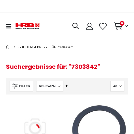
Artikel
0
Navigation
Warenkorb
umschalten
SUCHERGEBNISSE FÜR: "7303842"
Suchergebnisse für: "7303842"
In
FILTER
absteigender
Reihenfolge