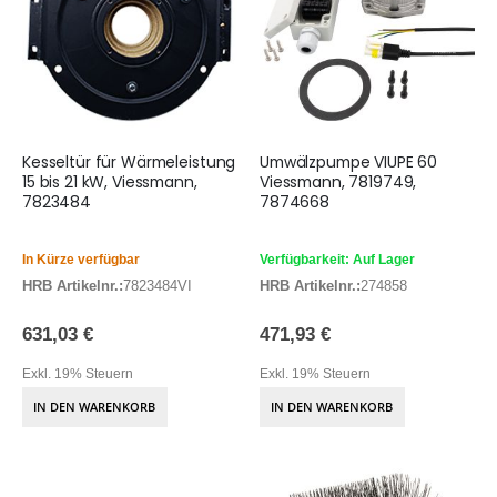
Kesseltür für Wärmeleistung
Umwälzpumpe VIUPE 60
15 bis 21 kW, Viessmann,
Viessmann, 7819749,
7823484
7874668
In Kürze verfügbar
Verfügbarkeit: Auf Lager
HRB Artikelnr.:
7823484VI
HRB Artikelnr.:
274858
631,03 €
471,93 €
Exkl. 19% Steuern
Exkl. 19% Steuern
IN DEN WARENKORB
IN DEN WARENKORB