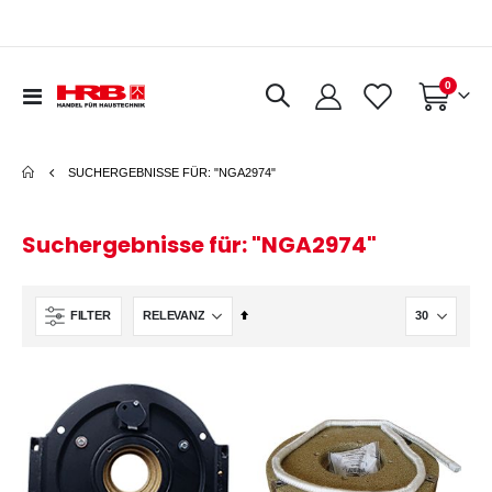
Artikel
0
Navigation
Warenkorb
umschalten
SUCHERGEBNISSE FÜR: "NGA2974"
Suchergebnisse für: "NGA2974"
In
FILTER
absteigender
Reihenfolge