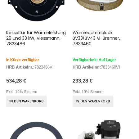
Kesseltür für Wärmeleistung
Wärmedämmblock
29 und 33 kW, Viessmann,
BV33/BV43 VI-Brenner,
7823486
7833460
In Kürze verfügbar
Verfügbarkeit: Auf Lager
HRB Artikelnr.:
7823486VI
HRB Artikelnr.:
7833460VI
534,28 €
233,28 €
Exkl. 19% Steuern
Exkl. 19% Steuern
IN DEN WARENKORB
IN DEN WARENKORB