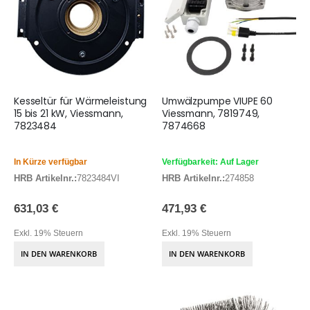
Kesseltür für Wärmeleistung
Umwälzpumpe VIUPE 60
15 bis 21 kW, Viessmann,
Viessmann, 7819749,
7823484
7874668
In Kürze verfügbar
Verfügbarkeit: Auf Lager
HRB Artikelnr.:
7823484VI
HRB Artikelnr.:
274858
631,03 €
471,93 €
Exkl. 19% Steuern
Exkl. 19% Steuern
IN DEN WARENKORB
IN DEN WARENKORB