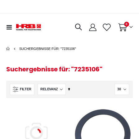
Artikel
0
Navigation
Warenkorb
umschalten
SUCHERGEBNISSE FÜR: "7235106"
Suchergebnisse für: "7235106"
In
FILTER
absteigender
Reihenfolge