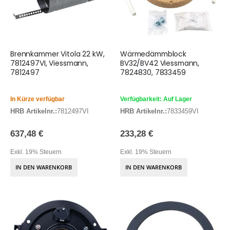
Brennkammer Vitola 22 kW,
Wärmedämmblock
7812497VI, Viessmann,
BV32/BV42 Viessmann,
7812497
7824830, 7833459
In Kürze verfügbar
Verfügbarkeit: Auf Lager
HRB Artikelnr.:
7812497VI
HRB Artikelnr.:
7833459VI
637,48 €
233,28 €
Exkl. 19% Steuern
Exkl. 19% Steuern
IN DEN WARENKORB
IN DEN WARENKORB