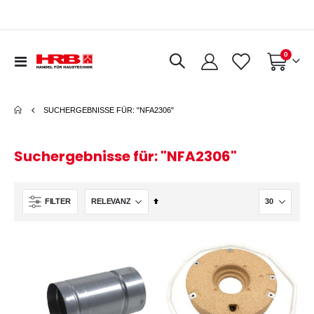
Artikel
0
Navigation
Warenkorb
umschalten
SUCHERGEBNISSE FÜR: "NFA2306"
Suchergebnisse für: "NFA2306"
In
FILTER
absteigender
Reihenfolge