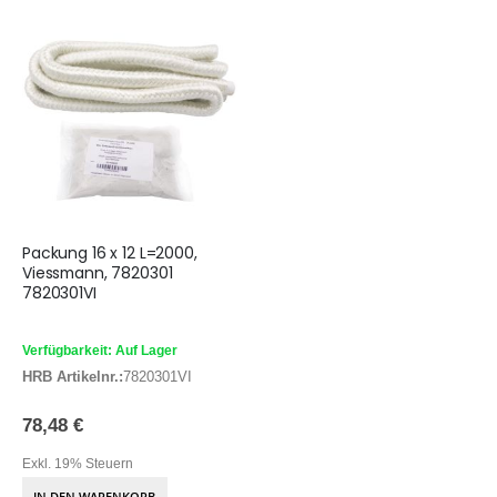
Packung 16 x 12 L=2000,
Viessmann, 7820301
7820301VI
Verfügbarkeit: Auf Lager
HRB Artikelnr.:
7820301VI
78,48 €
Exkl. 19% Steuern
IN DEN WARENKORB