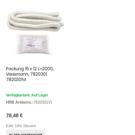
Packung 16 x 12 L=2000,
Viessmann, 7820301
7820301VI
Verfügbarkeit: Auf Lager
HRB Artikelnr.:
7820301VI
78,48 €
Exkl. 19% Steuern
IN DEN WARENKORB