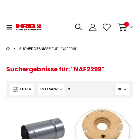
Artikel
0
Navigation
Warenkorb
umschalten
SUCHERGEBNISSE FÜR: "NAF2299"
Suchergebnisse für: "NAF2299"
In
FILTER
absteigender
Reihenfolge