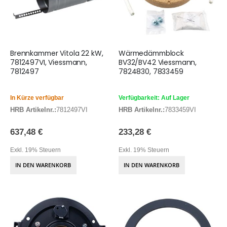
Brennkammer Vitola 22 kW,
Wärmedämmblock
7812497VI, Viessmann,
BV32/BV42 Viessmann,
7812497
7824830, 7833459
In Kürze verfügbar
Verfügbarkeit: Auf Lager
HRB Artikelnr.:
7812497VI
HRB Artikelnr.:
7833459VI
637,48 €
233,28 €
Exkl. 19% Steuern
Exkl. 19% Steuern
IN DEN WARENKORB
IN DEN WARENKORB