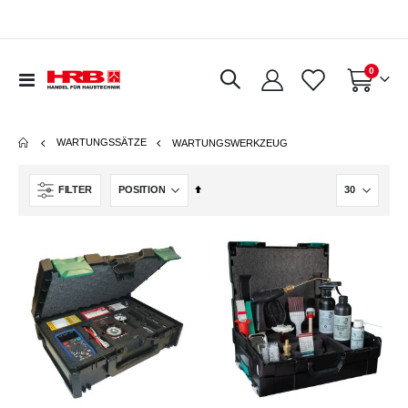
Artikel
0
Navigation
Warenkorb
umschalten
WARTUNGSSÄTZE
WARTUNGSWERKZEUG
In
FILTER
absteigender
Reihenfolge