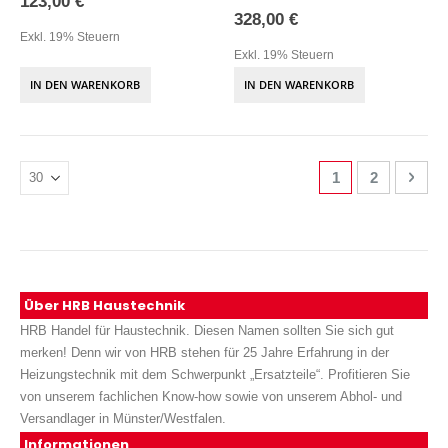
123,00 €
328,00 €
Exkl. 19% Steuern
Exkl. 19% Steuern
IN DEN WARENKORB
IN DEN WARENKORB
Seite
Sie lesen gerade
Seite
Seite
Weit
1
2
Über HRB Haustechnik
HRB Handel für Haustechnik. Diesen Namen sollten Sie sich gut
merken! Denn wir von HRB stehen für 25 Jahre Erfahrung in der
Heizungstechnik mit dem Schwerpunkt „Ersatzteile“. Profitieren Sie
von unserem fachlichen Know-how sowie von unserem Abhol- und
Versandlager in Münster/Westfalen.
Informationen