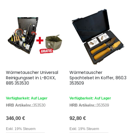
Wärmetauscher Universal
Wärmetauscher
Reinigungsset in L-BOXX,
Spachtelset im Koffer, 860.3
885 353530
353509
Verfügbarkeit: Auf Lager
Verfügbarkeit: Auf Lager
HRB Artikelnr.:
353530
HRB Artikelnr.:
353509
346,00 €
92,80 €
Exkl. 19% Steuern
Exkl. 19% Steuern