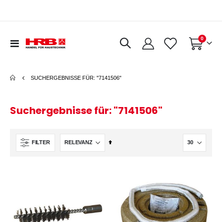
Artikel
0
Navigation
Warenkorb
umschalten
SUCHERGEBNISSE FÜR: "7141506"
Suchergebnisse für: "7141506"
In
FILTER
absteigender
Reihenfolge