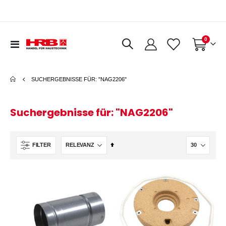
Artikel
0
Navigation
Warenkorb
umschalten
SUCHERGEBNISSE FÜR: "NAG2206"
Suchergebnisse für: "NAG2206"
In
FILTER
absteigender
Reihenfolge