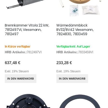
Brennkammer Vitola 22 kW,
Wärmedämmblock
7812497VI, Viessmann,
BV32/BV42 Viessmann,
7812497
7824830, 7833459
In Kürze verfügbar
Verfügbarkeit: Auf Lager
HRB Artikelnr.:
7812497VI
HRB Artikelnr.:
7833459VI
637,48 €
233,28 €
Exkl. 19% Steuern
Exkl. 19% Steuern
IN DEN WARENKORB
IN DEN WARENKORB