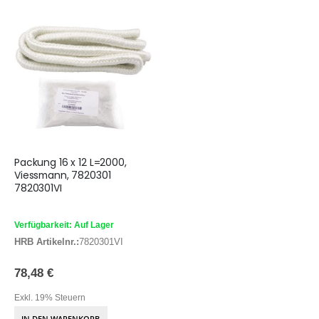
Packung 16 x 12 L=2000,
Viessmann, 7820301
7820301VI
Verfügbarkeit: Auf Lager
HRB Artikelnr.:
7820301VI
78,48 €
Exkl. 19% Steuern
IN DEN WARENKORB