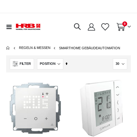
Artikel
0
Navigation
Warenkorb
umschalten
REGELN & MESSEN
SMARTHOME GEBÄUDEAUTOMATION
In
FILTER
absteigender
Reihenfolge