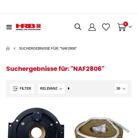
Artikel
0
Navigation
Warenkorb
umschalten
SUCHERGEBNISSE FÜR: "NAF2806"
Suchergebnisse für: "NAF2806"
In
FILTER
absteigender
Reihenfolge