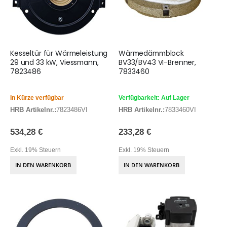
Kesseltür für Wärmeleistung
Wärmedämmblock
29 und 33 kW, Viessmann,
BV33/BV43 VI-Brenner,
7823486
7833460
In Kürze verfügbar
Verfügbarkeit: Auf Lager
HRB Artikelnr.:
7823486VI
HRB Artikelnr.:
7833460VI
534,28 €
233,28 €
Exkl. 19% Steuern
Exkl. 19% Steuern
IN DEN WARENKORB
IN DEN WARENKORB