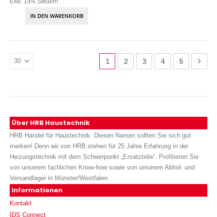
Exkl. 19% Steuern
IN DEN WARENKORB
Seite
Sie lesen gerade Seite
Seite
Seite
Seite
Seite
Seite
Weit
1
2
3
4
5
Über HRB Haustechnik
HRB Handel für Haustechnik. Diesen Namen sollten Sie sich gut
merken! Denn wir von HRB stehen für 25 Jahre Erfahrung in der
Heizungstechnik mit dem Schwerpunkt „Ersatzteile“. Profitieren Sie
von unserem fachlichen Know-how sowie von unserem Abhol- und
Versandlager in Münster/Westfalen.
Informationen
Kontakt
IDS Connect