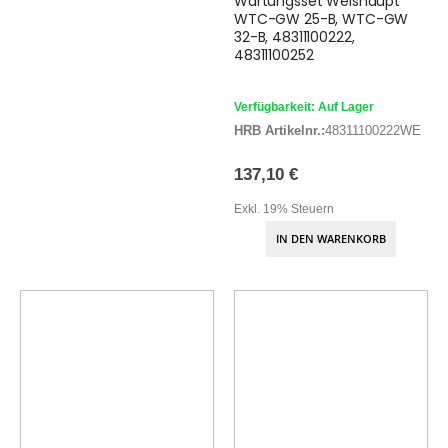
Wartungsset Weishaupt
WTC-GW 25-B, WTC-GW
32-B, 48311100222,
48311100252
Verfügbarkeit: Auf Lager
HRB Artikelnr.:
48311100222WE
137,10 €
Exkl. 19% Steuern
IN DEN WARENKORB