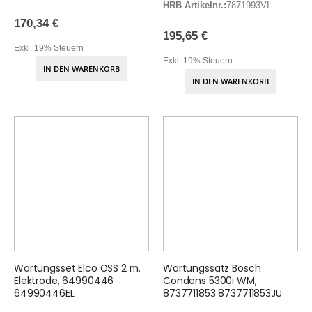
HRB Artikelnr.:
7871993VI
170,34 €
195,65 €
Exkl. 19% Steuern
Exkl. 19% Steuern
IN DEN WARENKORB
IN DEN WARENKORB
Wartungsset Elco OSS 2 m.
Wartungssatz Bosch
Elektrode, 64990446
Condens 5300i WM,
64990446EL
8737711853 8737711853JU