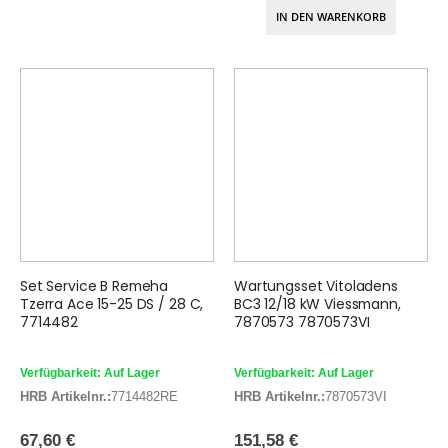
IN DEN WARENKORB
Set Service B Remeha
Wartungsset Vitoladens
Tzerra Ace 15-25 DS / 28 C,
BC3 12/18 kW Viessmann,
7714482
7870573 7870573VI
Verfügbarkeit: Auf Lager
Verfügbarkeit: Auf Lager
HRB Artikelnr.:
7714482RE
HRB Artikelnr.:
7870573VI
67,60 €
151,58 €