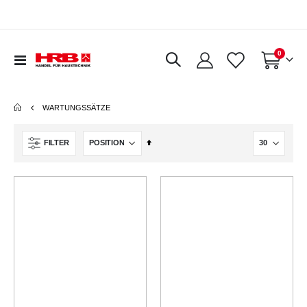
0
Navigation
Warenkorb
umschalten
WARTUNGSSÄTZE
In
FILTER
absteigender
Reihenfolge