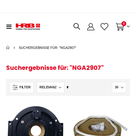
Artikel
0
Navigation
Warenkorb
umschalten
SUCHERGEBNISSE FÜR: "NGA2907"
Suchergebnisse für: "NGA2907"
In
FILTER
absteigender
Reihenfolge