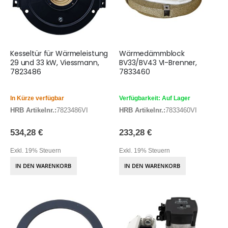
Kesseltür für Wärmeleistung
Wärmedämmblock
29 und 33 kW, Viessmann,
BV33/BV43 VI-Brenner,
7823486
7833460
In Kürze verfügbar
Verfügbarkeit: Auf Lager
HRB Artikelnr.:
7823486VI
HRB Artikelnr.:
7833460VI
534,28 €
233,28 €
Exkl. 19% Steuern
Exkl. 19% Steuern
IN DEN WARENKORB
IN DEN WARENKORB