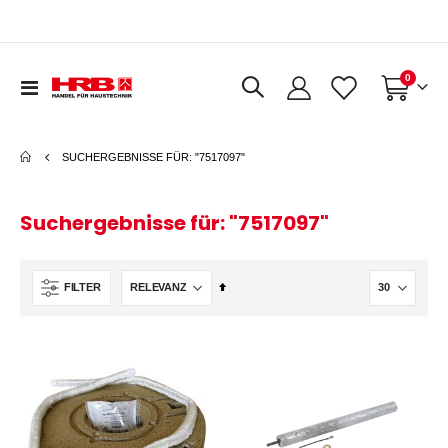
Artikel
0
Navigation
Warenkorb
umschalten
SUCHERGEBNISSE FÜR: "7517097"
Suchergebnisse für: "7517097"
In
FILTER
absteigender
Reihenfolge