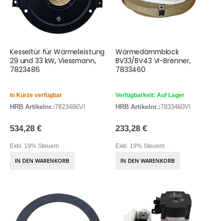
Kesseltür für Wärmeleistung
Wärmedämmblock
29 und 33 kW, Viessmann,
BV33/BV43 VI-Brenner,
7823486
7833460
In Kürze verfügbar
Verfügbarkeit: Auf Lager
HRB Artikelnr.:
7823486VI
HRB Artikelnr.:
7833460VI
534,28 €
233,28 €
Exkl. 19% Steuern
Exkl. 19% Steuern
IN DEN WARENKORB
IN DEN WARENKORB