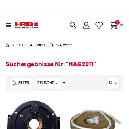
Artikel
0
Navigation
Warenkorb
umschalten
SUCHERGEBNISSE FÜR: "NAG2911"
Suchergebnisse für: "NAG2911"
In
FILTER
absteigender
Reihenfolge