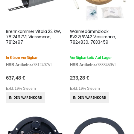
Brennkammer Vitola 22 kW,
Wärmedämmblock
7812497VI, Viessmann,
BV32/BV42 Viessmann,
7812497
7824830, 7833459
In Kürze verfügbar
Verfügbarkeit: Auf Lager
HRB Artikelnr.:
7812497VI
HRB Artikelnr.:
7833459VI
637,48 €
233,28 €
Exkl. 19% Steuern
Exkl. 19% Steuern
IN DEN WARENKORB
IN DEN WARENKORB