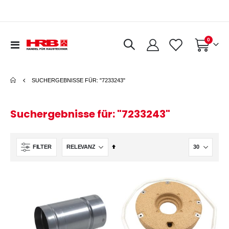
Artikel
0
Navigation
Warenkorb
umschalten
SUCHERGEBNISSE FÜR: "7233243"
Suchergebnisse für: "7233243"
In
FILTER
absteigender
Reihenfolge