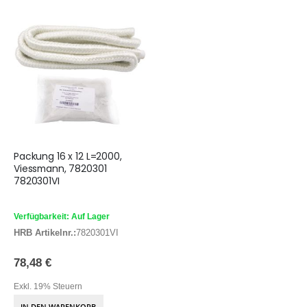
Packung 16 x 12 L=2000,
Viessmann, 7820301
7820301VI
Verfügbarkeit: Auf Lager
HRB Artikelnr.:
7820301VI
78,48 €
Exkl. 19% Steuern
IN DEN WARENKORB