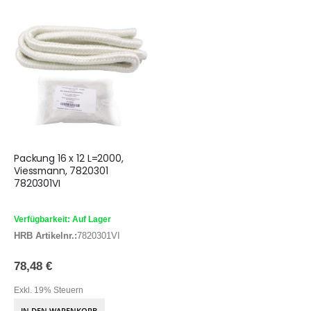
Packung 16 x 12 L=2000,
Viessmann, 7820301
7820301VI
Verfügbarkeit: Auf Lager
HRB Artikelnr.:
7820301VI
78,48 €
Exkl. 19% Steuern
IN DEN WARENKORB