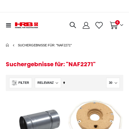
Artikel
0
Navigation
Warenkorb
umschalten
SUCHERGEBNISSE FÜR: "NAF2271"
Suchergebnisse für: "NAF2271"
In
FILTER
absteigender
Reihenfolge