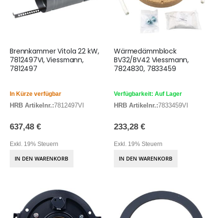
Brennkammer Vitola 22 kW,
Wärmedämmblock
7812497VI, Viessmann,
BV32/BV42 Viessmann,
7812497
7824830, 7833459
In Kürze verfügbar
Verfügbarkeit: Auf Lager
HRB Artikelnr.:
7812497VI
HRB Artikelnr.:
7833459VI
637,48 €
233,28 €
Exkl. 19% Steuern
Exkl. 19% Steuern
IN DEN WARENKORB
IN DEN WARENKORB