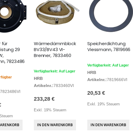
 für
Wärmedämmblock
Speicherdichtung
istung 29
BV33/BV43 VI-
Viessmann, 7819666
W,
Brenner, 7833460
nn, 7823486
Verfügbarkeit: Auf Lager
Verfügbarkeit: Auf Lager
HRB
rfügbar
HRB
Artikelnr.:
7819666VI
Artikelnr.:
7833460VI
7823486VI
20,53 €
233,28 €
€
Exkl. 19% Steuern
Exkl. 19% Steuern
Steuern
WARENKORB
IN DEN WARENKORB
IN DEN WARENKORB