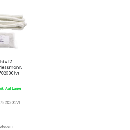
6 x 12
Viessmann,
7820301VI
it: Auf Lager
7820301VI
Steuern