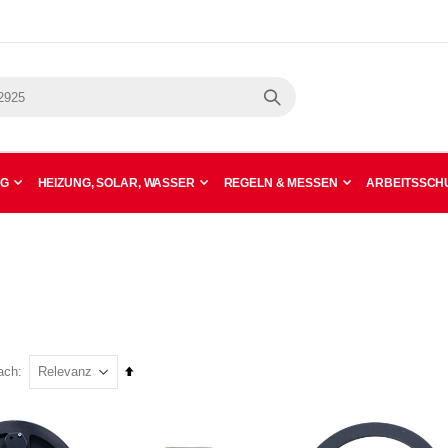
Suche
NG
HEIZUNG, SOLAR, WASSER
REGELN & MESSEN
ARBEITSSCHU
In
ach
absteigender
Reihenfolge