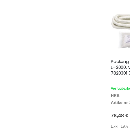
Packung 1
L=2000, 
7820301 
Verfügbarke
HRB
Artikelnr.:
78,48 €
Exkl. 19% 