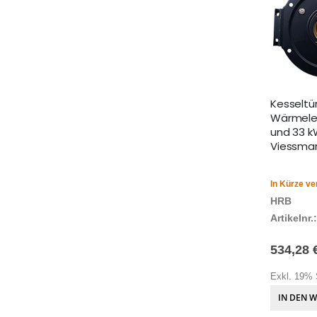
Kesseltür
Wärmele
und 33 k
Viessma
In Kürze ve
HRB
Artikelnr.:
534,28 
Exkl. 19% 
IN DEN 