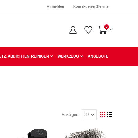
Anmelden
Kontaktieren Sie uns
Artikel
0
Warenkorb
TZ, ABDICHTEN, REINIGEN
WERKZEUG
ANGEBOTE
Anzeigen
Ansicht
Raster
Liste
als