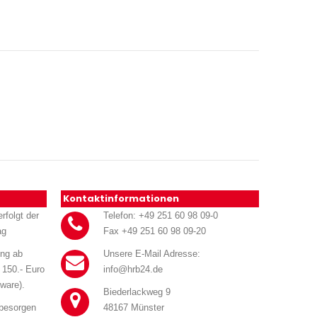
Kontaktinformationen
rfolgt der
Telefon: +49 251 60 98 09-0
ag
Fax +49 251 60 98 09-20
ung ab
Unsere E-Mail Adresse:
 150.- Euro
info@hrb24.de
ware).
Biederlackweg 9
 besorgen
48167 Münster