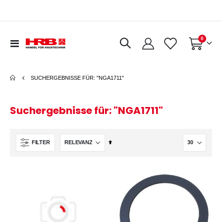
Artikel
0
Navigation
Warenkorb
umschalten
SUCHERGEBNISSE FÜR: "NGA1711"
Suchergebnisse für: "NGA1711"
In
FILTER
absteigender
Reihenfolge