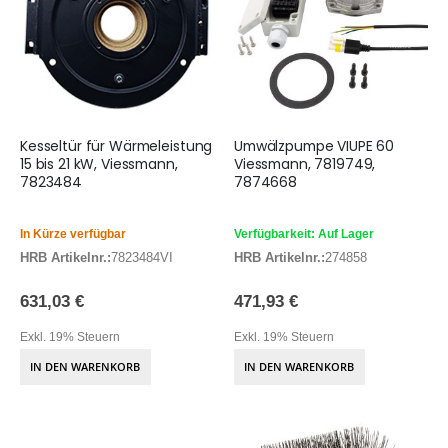
Kesseltür für Wärmeleistung
Umwälzpumpe VIUPE 60
15 bis 21 kW, Viessmann,
Viessmann, 7819749,
7823484
7874668
In Kürze verfügbar
Verfügbarkeit: Auf Lager
HRB Artikelnr.:
7823484VI
HRB Artikelnr.:
274858
631,03 €
471,93 €
Exkl. 19% Steuern
Exkl. 19% Steuern
IN DEN WARENKORB
IN DEN WARENKORB