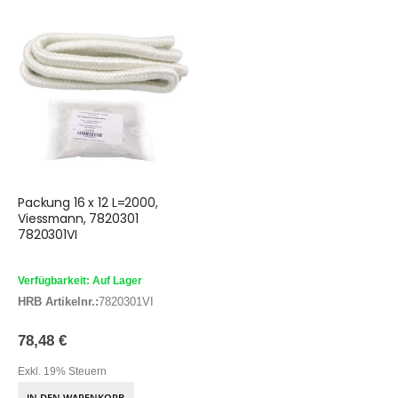
Packung 16 x 12 L=2000,
Viessmann, 7820301
7820301VI
Verfügbarkeit: Auf Lager
HRB Artikelnr.:
7820301VI
78,48 €
Exkl. 19% Steuern
IN DEN WARENKORB