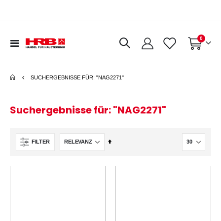
0
Navigation
Warenkorb
umschalten
SUCHERGEBNISSE FÜR: "NAG2271"
Suchergebnisse für: "NAG2271"
In
FILTER
absteigender
Reihenfolge