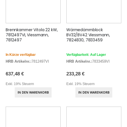
Brennkammer Vitola 22 kW,
Wärmedämmblock
7812497VI, Viessmann,
BV32/BV42 Viessmann,
7812497
7824830, 7833459
In Kürze verfügbar
Verfügbarkeit: Auf Lager
HRB Artikelnr.:
7812497VI
HRB Artikelnr.:
7833459VI
637,48 €
233,28 €
Exkl. 19% Steuern
Exkl. 19% Steuern
IN DEN WARENKORB
IN DEN WARENKORB