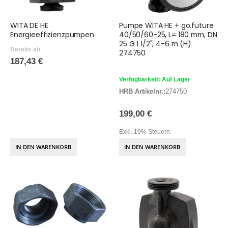
WITA DE HE
Pumpe WITA HE + go.future
Energieeffizienzpumpen
40/50/60-25, L= 180 mm, DN
25 G 1 1/2", 4-6 m (H)
Bereits ab
274750
187,43 €
Verfügbarkeit: Auf Lager
HRB Artikelnr.:
274750
199,00 €
Exkl. 19% Steuern
IN DEN WARENKORB
IN DEN WARENKORB