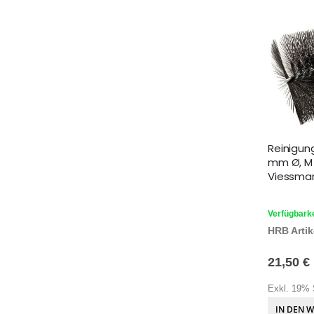
Reinigun
mm Ø, M 
Viessman
Verfügbarke
HRB Artike
21,50 €
Exkl. 19% 
IN DEN 