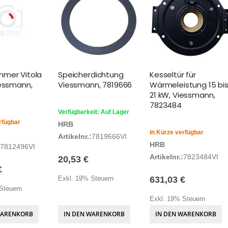
mer Vitola
Speicherdichtung
Kesseltür für
iessmann,
Viessmann, 7819666
Wärmeleistung 15 bi
21 kW, Viessmann,
7823484
Verfügbarkeit: Auf Lager
rfügbar
HRB
In Kürze verfügbar
Artikelnr.:
7819666VI
HRB
7812496VI
Artikelnr.:
7823484VI
20,53 €
€
Exkl. 19% Steuern
631,03 €
Steuern
Exkl. 19% Steuern
WARENKORB
IN DEN WARENKORB
IN DEN WARENKORB