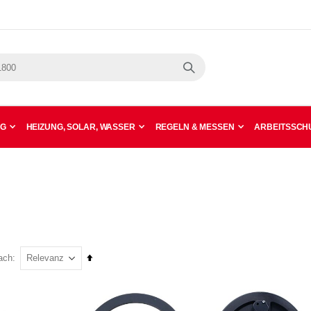
Suche
NG
HEIZUNG, SOLAR, WASSER
REGELN & MESSEN
ARBEITSSCHU
In
ach
absteigender
Reihenfolge