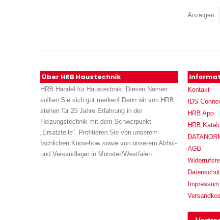
Anzeigen
Über HRB Haustechnik
Informa
HRB Handel für Haustechnik. Diesen Namen
Kontakt
sollten Sie sich gut merken! Denn wir von HRB
IDS Conne
stehen für 25 Jahre Erfahrung in der
HRB App
Heizungstechnik mit dem Schwerpunkt
HRB Katal
„Ersatzteile“. Profitieren Sie von unserem
DATANORM (
fachlichen Know-how sowie von unserem Abhol-
AGB
und Versandlager in Münster/Westfalen.
Widerrufsre
Datenschu
Impressum
Versandko