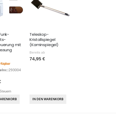
Funk-
Teleskop-
its-
Kristallspiegel
euerung mit
(Kaminspiegel)
assung
Bereits ab
74,95 €
rfügbar
lnr.:
293004
€
Steuern
WARENKORB
IN DEN WARENKORB