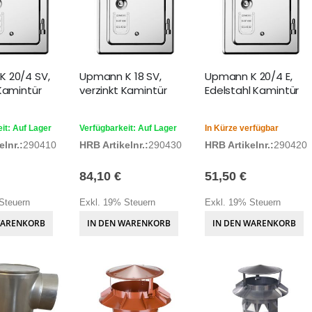
 20/4 SV,
Upmann K 18 SV,
Upmann K 20/4 E,
 Kamintür
verzinkt Kamintür
Edelstahl Kamintür
it: Auf Lager
Verfügbarkeit: Auf Lager
In Kürze verfügbar
lnr.:
290410
HRB Artikelnr.:
290430
HRB Artikelnr.:
290420
84,10 €
51,50 €
Steuern
Exkl. 19% Steuern
Exkl. 19% Steuern
WARENKORB
IN DEN WARENKORB
IN DEN WARENKORB