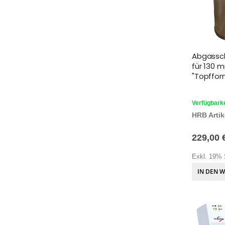
Abgassc
für 130 
"Topffor
Verfügbarke
HRB Artike
229,00 
Exkl. 19% 
IN DEN 