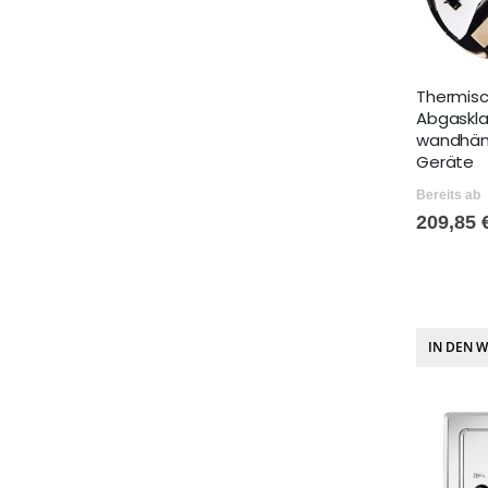
Thermis
Abgaskl
wandhä
Geräte
Bereits ab
209,85 
IN DEN 