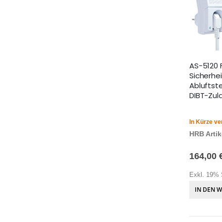
AS-5120 
Sicherhe
Abluftst
DIBT-Zul
In Kürze ve
HRB Artike
164,00 
Exkl. 19% 
IN DEN 