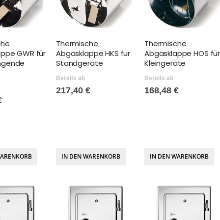
che
Thermische
Thermische
appe GWR für
Abgasklappe HKS für
Abgasklappe HOS fü
ngende
Standgeräte
Kleingeräte
Bereits ab
Bereits ab
217,40 €
168,48 €
€
WARENKORB
IN DEN WARENKORB
IN DEN WARENKORB