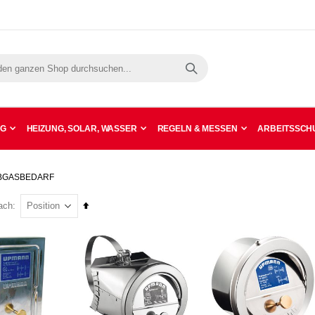
Suche
NG
HEIZUNG, SOLAR, WASSER
REGELN & MESSEN
ARBEITSSCHU
ABGASBEDARF
In
ach
absteigender
Reihenfolge