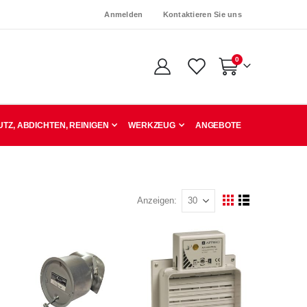
Anmelden
Kontaktieren Sie uns
Artikel
0
Warenkorb
TZ, ABDICHTEN, REINIGEN
WERKZEUG
ANGEBOTE
Anzeigen
Ansicht
Raster
Liste
als