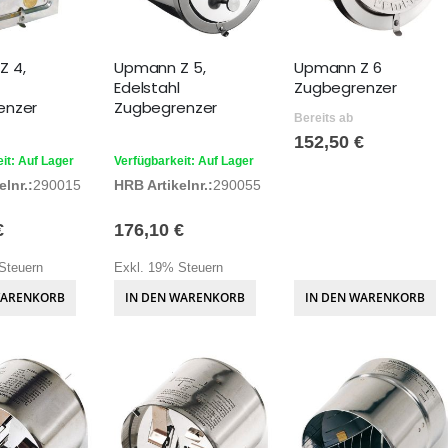
Z 4,
Upmann Z 5,
Upmann Z 6
Edelstahl
Zugbegrenzer
enzer
Zugbegrenzer
Bereits ab
152,50 €
it: Auf Lager
Verfügbarkeit: Auf Lager
lnr.:
290015
HRB Artikelnr.:
290055
€
176,10 €
Steuern
Exkl. 19% Steuern
WARENKORB
IN DEN WARENKORB
IN DEN WARENKORB