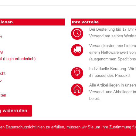
tionen
Ihre Vorteile
Bei Bestellung bis 17 Uhr e
Versand am selben Werkt
ct
Versandkostenfreie Liefer
og
einem Nettowarenwert von
Login erforderlich)
(ausgenommen Speditions
Individuelle Beratung. Wir
cht
ihr passendes Produkt!
tz
Alle Artikel liegen in unse
Versand- und Abhollager i
sten
bereit.
g widerrufen
en Datenschutzrichtlinien zu erfüllen, müssen wir Sie um Ihre Zustimmung fü