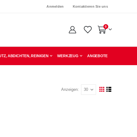
Anmelden
Kontaktieren Sie uns
Artikel
0
Warenkorb
TZ, ABDICHTEN, REINIGEN
WERKZEUG
ANGEBOTE
Anzeigen
Ansicht
Raster
Liste
als