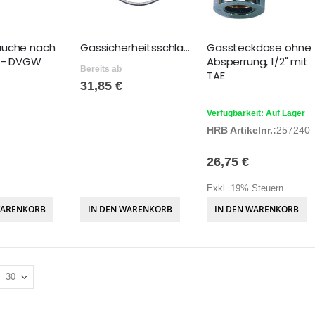
äuche nach
Gassicherheitsschläuche
Gassteckdose ohne
4 - DVGW
Absperrung, 1/2" mit
Bereits ab
TAE
31,85 €
Verfügbarkeit: Auf Lager
HRB Artikelnr.:
257240
26,75 €
Exkl. 19% Steuern
WARENKORB
IN DEN WARENKORB
IN DEN WARENKORB