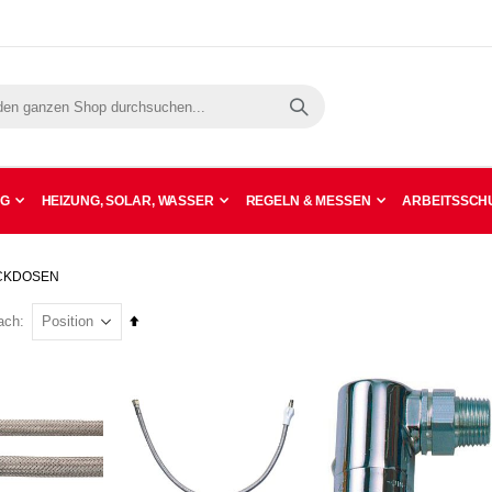
Suche
NG
HEIZUNG, SOLAR, WASSER
REGELN & MESSEN
ARBEITSSCHU
CKDOSEN
In
ach
absteigender
Reihenfolge