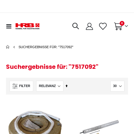
Artikel
0
Navigation
Warenkorb
umschalten
SUCHERGEBNISSE FÜR: "7517092"
Suchergebnisse für: "7517092"
In
FILTER
absteigender
Reihenfolge