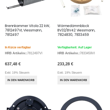
Brennkammer Vitola 22 kW,
Wärmedämmblock
7812497VI, Viessmann,
BV32/BV42 Viessmann,
7812497
7824830, 7833459
In Kürze verfügbar
Verfügbarkeit: Auf Lager
HRB Artikelnr.:
7812497VI
HRB Artikelnr.:
7833459VI
637,48 €
233,28 €
Exkl. 19% Steuern
Exkl. 19% Steuern
IN DEN WARENKORB
IN DEN WARENKORB