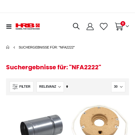
Artikel
0
Navigation
Warenkorb
umschalten
SUCHERGEBNISSE FÜR: "NFA2222"
Suchergebnisse für: "NFA2222"
In
FILTER
absteigender
Reihenfolge