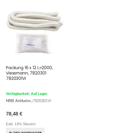
Packung 16 x 12 L=2000,
Viessmann, 7820301
7820301VI
Verfügbarkeit: Auf Lager
HRB Artikelnr.:
7820301VI
78,48 €
Exkl. 19% Steuern
IN DEN WARENKORB