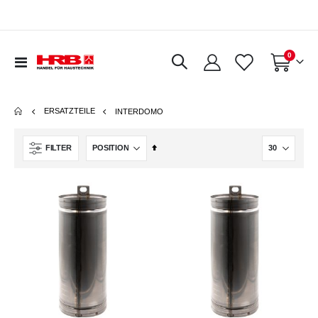
Artikel
0
Navigation
Warenkorb
umschalten
ERSATZTEILE
INTERDOMO
In
FILTER
absteigender
Reihenfolge