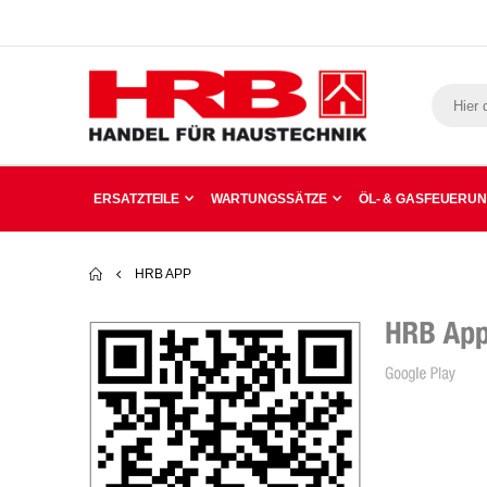
ERSATZTEILE
WARTUNGSSÄTZE
ÖL- & GASFEUERU
HRB APP