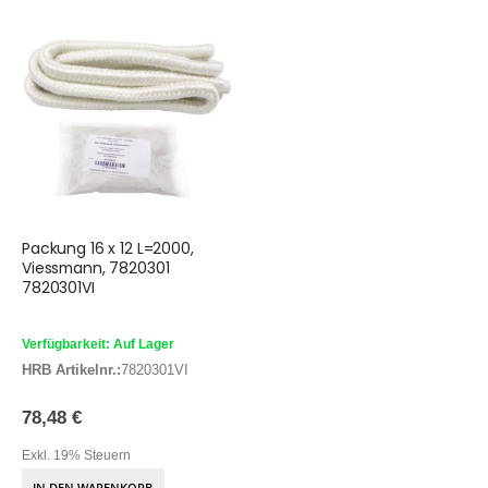
Packung 16 x 12 L=2000,
Viessmann, 7820301
7820301VI
Verfügbarkeit: Auf Lager
HRB Artikelnr.:
7820301VI
78,48 €
Exkl. 19% Steuern
IN DEN WARENKORB