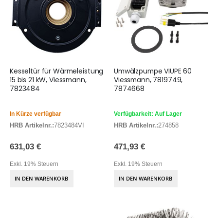
Kesseltür für Wärmeleistung
Umwälzpumpe VIUPE 60
15 bis 21 kW, Viessmann,
Viessmann, 7819749,
7823484
7874668
In Kürze verfügbar
Verfügbarkeit: Auf Lager
HRB Artikelnr.:
7823484VI
HRB Artikelnr.:
274858
631,03 €
471,93 €
Exkl. 19% Steuern
Exkl. 19% Steuern
IN DEN WARENKORB
IN DEN WARENKORB