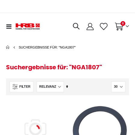
Artikel
0
Navigation
Warenkorb
umschalten
SUCHERGEBNISSE FÜR: "NGA1807"
Suchergebnisse für: "NGA1807"
In
FILTER
absteigender
Reihenfolge