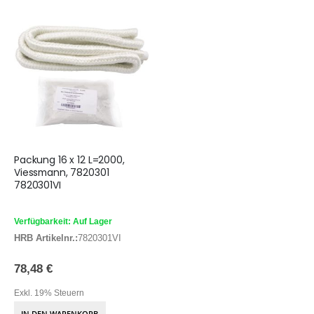
Packung 16 x 12 L=2000,
Viessmann, 7820301
7820301VI
Verfügbarkeit: Auf Lager
HRB Artikelnr.:
7820301VI
78,48 €
Exkl. 19% Steuern
IN DEN WARENKORB