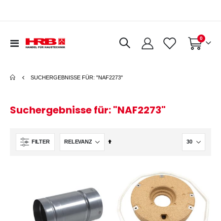
Artikel
0
Navigation
Warenkorb
umschalten
SUCHERGEBNISSE FÜR: "NAF2273"
Suchergebnisse für: "NAF2273"
In
FILTER
absteigender
Reihenfolge