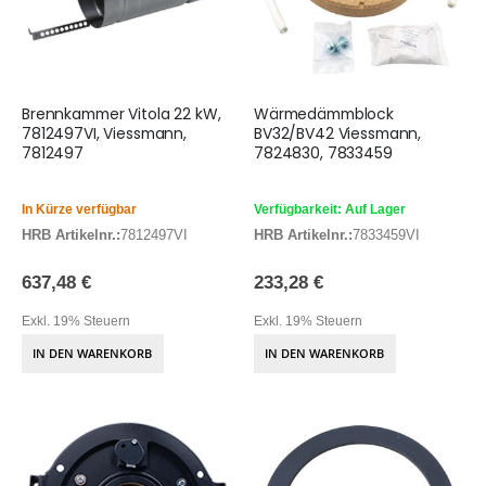
Brennkammer Vitola 22 kW,
Wärmedämmblock
7812497VI, Viessmann,
BV32/BV42 Viessmann,
7812497
7824830, 7833459
In Kürze verfügbar
Verfügbarkeit: Auf Lager
HRB Artikelnr.:
7812497VI
HRB Artikelnr.:
7833459VI
637,48 €
233,28 €
Exkl. 19% Steuern
Exkl. 19% Steuern
IN DEN WARENKORB
IN DEN WARENKORB