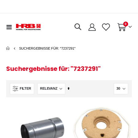
Artikel
0
Navigation
Warenkorb
umschalten
SUCHERGEBNISSE FÜR: "7237291"
Suchergebnisse für: "7237291"
In
FILTER
absteigender
Reihenfolge