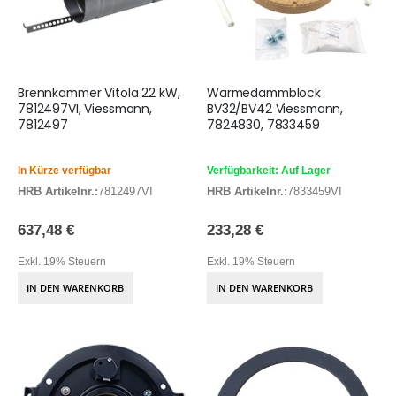
Brennkammer Vitola 22 kW,
Wärmedämmblock
7812497VI, Viessmann,
BV32/BV42 Viessmann,
7812497
7824830, 7833459
In Kürze verfügbar
Verfügbarkeit: Auf Lager
HRB Artikelnr.:
7812497VI
HRB Artikelnr.:
7833459VI
637,48 €
233,28 €
Exkl. 19% Steuern
Exkl. 19% Steuern
IN DEN WARENKORB
IN DEN WARENKORB