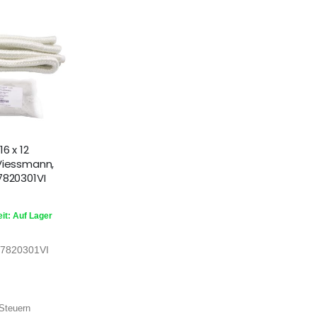
6 x 12
Viessmann,
7820301VI
it: Auf Lager
7820301VI
Steuern