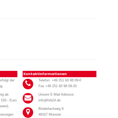
Kontaktinformationen
rfolgt der
Telefon: +49 251 60 98 09-0
ag
Fax +49 251 60 98 09-20
ung ab
Unsere E-Mail Adresse:
 150.- Euro
info@hrb24.de
ware).
Biederlackweg 9
 besorgen
48167 Münster