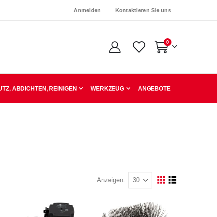
Anmelden
Kontaktieren Sie uns
Artikel
0
Warenkorb
TZ, ABDICHTEN, REINIGEN
WERKZEUG
ANGEBOTE
Anzeigen
Ansicht
Raster
Liste
als