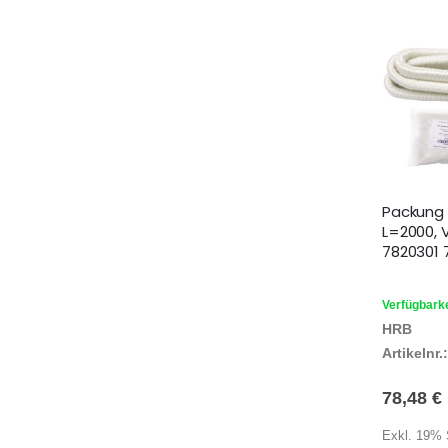
Packung 1
L=2000, 
7820301 
Verfügbarke
HRB
Artikelnr.:
78,48 €
Exkl. 19% 