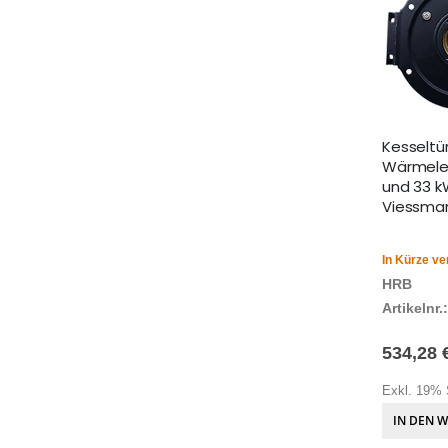
Kesseltür
Wärmele
und 33 k
Viessma
In Kürze ve
HRB
Artikelnr.:
534,28 
Exkl. 19% 
IN DEN 