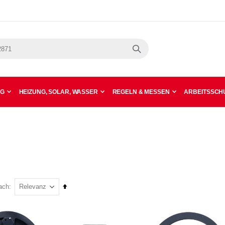
Suche
NG
HEIZUNG, SOLAR, WASSER
REGELN & MESSEN
ARBEITSSCHU
In
ach
absteigender
Reihenfolge