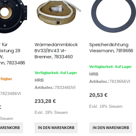
 für
Wärmedämmblock
Speicherdichtung
istung 29
BV33/BV43 VI-
Viessmann, 7819666
W,
Brenner, 7833460
nn, 7823486
Verfügbarkeit: Auf Lager
Verfügbarkeit: Auf Lager
HRB
rfügbar
HRB
Artikelnr.:
7819666VI
Artikelnr.:
7833460VI
7823486VI
20,53 €
233,28 €
€
Exkl. 19% Steuern
Exkl. 19% Steuern
Steuern
WARENKORB
IN DEN WARENKORB
IN DEN WARENKORB