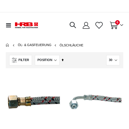
Artikel
0
Navigation
Warenkorb
umschalten
ÖL- & GASFEUERUNG
ÖLSCHLÄUCHE
In
FILTER
absteigender
Reihenfolge