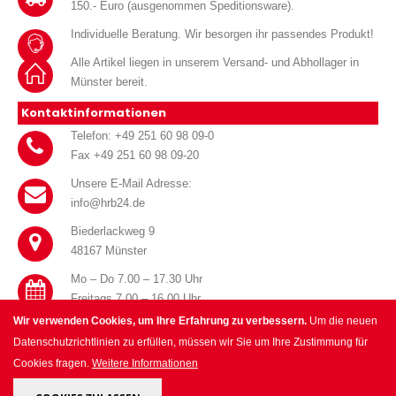
150.- Euro (ausgenommen Speditionsware).
Individuelle Beratung. Wir besorgen ihr passendes Produkt!
Alle Artikel liegen in unserem Versand- und Abhollager in
Münster bereit.
Kontaktinformationen
Telefon: +49 251 60 98 09-0
Fax +49 251 60 98 09-20
Unsere E-Mail Adresse:
info@hrb24.de
Biederlackweg 9
48167 Münster
Mo – Do 7.00 – 17.30 Uhr
Freitags 7.00 – 16.00 Uhr
Wir verwenden Cookies, um Ihre Erfahrung zu verbessern.
Um die neuen
Datenschutzrichtlinien zu erfüllen, müssen wir Sie um Ihre Zustimmung für
Cookies fragen.
Weitere Informationen
© HRB Handel für Haustechnik GmbH 2025. All Rights Reserved.