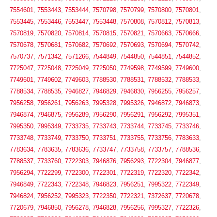
7554601
,
7553443
,
7553444
,
7570798
,
7570799
,
7570800
,
7570801
,
7553445
,
7553446
,
7553447
,
7553448
,
7570808
,
7570812
,
7570813
,
7570819
,
7570820
,
7570814
,
7570815
,
7570821
,
7570663
,
7570666
,
7570678
,
7570681
,
7570682
,
7570692
,
7570693
,
7570694
,
7570742
,
7570737
,
7571342
,
7571266
,
7544849
,
7544850
,
7544851
,
7544852
,
7725047
,
7725048
,
7725049
,
7725050
,
7749598
,
7749599
,
7749600
,
7749601
,
7749602
,
7749603
,
7788530
,
7788531
,
7788532
,
7788533
,
7788534
,
7788535
,
7946827
,
7946829
,
7946830
,
7956255
,
7956257
,
7956258
,
7956261
,
7956263
,
7995328
,
7995326
,
7946872
,
7946873
,
7946874
,
7946875
,
7956289
,
7956290
,
7956291
,
7956292
,
7995351
,
7995350
,
7995349
,
7733735
,
7733743
,
7733744
,
7733745
,
7733746
,
7733748
,
7733749
,
7733750
,
7733751
,
7733755
,
7733756
,
7783633
,
7783634
,
7783635
,
7783636
,
7733747
,
7733758
,
7733757
,
7788536
,
7788537
,
7733760
,
7722303
,
7946876
,
7956293
,
7722304
,
7946877
,
7956294
,
7722299
,
7722300
,
7722301
,
7722319
,
7722320
,
7722342
,
7946849
,
7722343
,
7722348
,
7946823
,
7956251
,
7995322
,
7722349
,
7946824
,
7956252
,
7995323
,
7722350
,
7722321
,
7372637
,
7720678
,
7720679
,
7946850
,
7956278
,
7946828
,
7956256
,
7995327
,
7722326
,