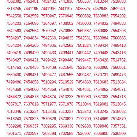
7502082
,
7452481
,
7452482
,
7441830
,
7506537
,
7513244
,
7519083
,
7513245
,
7441195
,
7441196
,
7441197
,
7435575
,
7452948
,
7452949
,
7542558
,
7542559
,
7570947
,
7570948
,
7560882
,
7560883
,
7554202
,
7554203
,
7164696
,
7164697
,
7438002
,
7438003
,
7494832
,
7494833
,
7542563
,
7542564
,
7570952
,
7570953
,
7560887
,
7560888
,
7554208
,
7554207
,
7494834
,
7542560
,
7494835
,
7542561
,
7560884
,
7560885
,
7554204
,
7554205
,
7494836
,
7542562
,
7501824
,
7499434
,
7499418
,
7499419
,
7499420
,
7499430
,
7499441
,
7499442
,
7499443
,
7543416
,
7543427
,
7499421
,
7499422
,
7499446
,
7499447
,
7543428
,
7514762
,
7514763
,
7570438
,
7570439
,
7521645
,
7521646
,
7560860
,
7560861
,
7569430
,
7569431
,
7499477
,
7487555
,
7499487
,
7570731
,
7499473
,
7499486
,
7454858
,
7510294
,
7510529
,
7454868
,
7513683
,
7513684
,
7454859
,
7454860
,
7454869
,
7454870
,
7454861
,
7454862
,
7454871
,
7454872
,
7454873
,
7454874
,
7513233
,
7519080
,
7537383
,
7554713
,
7637817
,
7637818
,
7571977
,
7571978
,
7513044
,
7519081
,
7513045
,
7513046
,
7513234
,
7513235
,
7513237
,
7513240
,
7513242
,
7519082
,
7513243
,
7570825
,
7570826
,
7570827
,
7172799
,
7514869
,
7514870
,
7369298
,
7369337
,
7369295
,
7369336
,
7639838
,
7639846
,
7357351
,
7201671
,
7202597
,
7202598
,
7202599
,
7536907
,
7536908
,
7536909
,