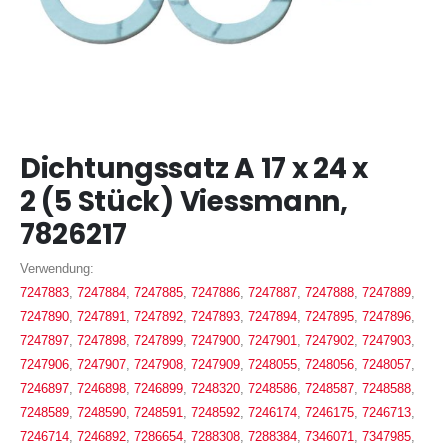
Zum
Dichtungssatz A 17 x 24 x
Anfang
der
2 (5 Stück) Viessmann,
Bildergalerie
7826217
springen
Verwendung:
7247883
,
7247884
,
7247885
,
7247886
,
7247887
,
7247888
,
7247889
,
7247890
,
7247891
,
7247892
,
7247893
,
7247894
,
7247895
,
7247896
,
7247897
,
7247898
,
7247899
,
7247900
,
7247901
,
7247902
,
7247903
,
7247906
,
7247907
,
7247908
,
7247909
,
7248055
,
7248056
,
7248057
,
7246897
,
7246898
,
7246899
,
7248320
,
7248586
,
7248587
,
7248588
,
7248589
,
7248590
,
7248591
,
7248592
,
7246174
,
7246175
,
7246713
,
7246714
,
7246892
,
7286654
,
7288308
,
7288384
,
7346071
,
7347985
,