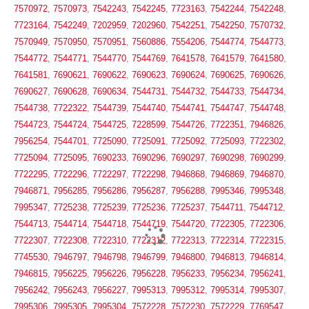
7570972
,
7570973
,
7542243
,
7542245
,
7723163
,
7542244
,
7542248
,
7723164
,
7542249
,
7202959
,
7202960
,
7542251
,
7542250
,
7570732
,
7570949
,
7570950
,
7570951
,
7560886
,
7554206
,
7544774
,
7544773
,
7544772
,
7544771
,
7544770
,
7544769
,
7641578
,
7641579
,
7641580
,
7641581
,
7690621
,
7690622
,
7690623
,
7690624
,
7690625
,
7690626
,
7690627
,
7690628
,
7690634
,
7544731
,
7544732
,
7544733
,
7544734
,
7544738
,
7722322
,
7544739
,
7544740
,
7544741
,
7544747
,
7544748
,
7544723
,
7544724
,
7544725
,
7228599
,
7544726
,
7722351
,
7946826
,
7956254
,
7544701
,
7725090
,
7725091
,
7725092
,
7725093
,
7722302
,
7725094
,
7725095
,
7690233
,
7690296
,
7690297
,
7690298
,
7690299
,
7722295
,
7722296
,
7722297
,
7722298
,
7946868
,
7946869
,
7946870
,
7946871
,
7956285
,
7956286
,
7956287
,
7956288
,
7995346
,
7995348
,
7995347
,
7725238
,
7725239
,
7725236
,
7725237
,
7544711
,
7544712
,
7544713
,
7544714
,
7544718
,
7544719
,
7544720
,
7722305
,
7722306
,
7722307
,
7722308
,
7722310
,
7722312
,
7722313
,
7722314
,
7722315
,
7745530
,
7946797
,
7946798
,
7946799
,
7946800
,
7946813
,
7946814
,
7946815
,
7956225
,
7956226
,
7956228
,
7956233
,
7956234
,
7956241
,
7956242
,
7956243
,
7956227
,
7995313
,
7995312
,
7995314
,
7995307
,
7995306
,
7995305
,
7995304
,
7572228
,
7572230
,
7572229
,
7769547
,