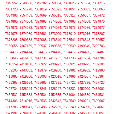
7348552
,
7348566
,
7349282
,
7350854
,
7351625
,
7351654
,
7351715
,
7351720
,
7351778
,
7351819
,
7351822
,
7351854
,
7353063
,
7353065
,
7354386
,
7354403
,
7354669
,
7355315
,
7355317
,
7356357
,
7357472
,
7374860
,
7374964
,
7374965
,
7374966
,
7374968
,
7374969
,
7374970
,
7374971
,
7374972
,
7374973
,
7374974
,
7374975
,
7374976
,
7374977
,
7374978
,
7374980
,
7372681
,
7373009
,
7373010
,
7373016
,
7373207
,
7373208
,
7369333
,
7372088
,
7176540
,
7176541
,
7176543
,
7160657
,
7160658
,
7167159
,
7199537
,
7199538
,
7199539
,
7199540
,
7202706
,
7194473
,
7194474
,
7194475
,
7194476
,
7194477
,
7194486
,
7194487
,
7186846
,
7416181
,
7417731
,
7417732
,
7417733
,
7417734
,
7417784
,
7418159
,
7418160
,
7438922
,
7438923
,
7438924
,
7438925
,
7439104
,
7439105
,
7440831
,
7419979
,
7419980
,
7419981
,
7419982
,
7419983
,
7419985
,
7419986
,
7423008
,
7423015
,
7424966
,
7424967
,
7425364
,
7425365
,
7425664
,
7425665
,
7427721
,
7427722
,
7427726
,
7427727
,
7427734
,
7428244
,
7428246
,
7428247
,
7495232
,
7452000
,
7452001
,
7452532
,
7452533
,
7452534
,
7452535
,
7461084
,
7464530
,
7464531
,
7514306
,
7514916
,
7542535
,
7542542
,
7542549
,
7690221
,
7690687
,
7717283
,
7789841
,
7560495
,
7552239
,
7552240
,
7554060
,
7554061
,
7571981
,
7594100
,
7594101
,
7946420
,
7955602
,
7745850
,
7745851
,