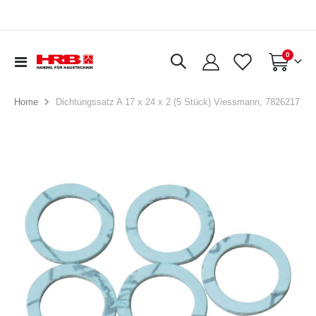
Artikel
0
Navigation
Warenkorb
umschalten
Dichtungssatz A 17 x 24 x 2 (5 Stück) Viessmann, 7826217
Home
Zum
Ende
der
Bildergalerie
springen