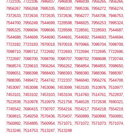
7722335
,
7722336
,
7946837
,
7946838
,
7946839
,
7956265
,
7956266
,
7956267
,
7956268
,
7995335
,
7995337
,
7995336
,
7956272
,
7956274
,
7372633
,
7372634
,
7372635
,
7372636
,
7956277
,
7544706
,
7946753
,
7544700
,
7956249
,
7544699
,
7228598
,
7946825
,
7956253
,
7995324
,
7995325
,
7098694
,
7098696
,
7228589
,
7228591
,
7228593
,
7544687
,
7544688
,
7544689
,
7544690
,
7544691
,
7544692
,
7544693
,
7544694
,
7723182
,
7723183
,
7970018
,
7970019
,
7970966
,
7098704
,
7098708
,
7098710
,
7098712
,
7722692
,
7722693
,
7722694
,
7722695
,
7722696
,
7722697
,
7098700
,
7098706
,
7098707
,
7098702
,
7098698
,
7720744
,
7968574
,
7228610
,
7956264
,
7956262
,
7984854
,
7984855
,
7098650
,
7098651
,
7988398
,
7988400
,
7988393
,
7988390
,
7988396
,
7988397
,
7988395
,
7499472
,
7544742
,
7722337
,
7946840
,
7956276
,
7544708
,
7453097
,
7453098
,
7453096
,
7453099
,
7453100
,
7510976
,
7510977
,
7453101
,
7453102
,
7453103
,
7453104
,
7514760
,
7514761
,
7522837
,
7522838
,
7510978
,
7510979
,
7521758
,
7546528
,
7372638
,
7690321
,
7745542
,
7690415
,
7730707
,
7554216
,
7554217
,
7554218
,
7554219
,
7369815
,
7549259
,
7570436
,
7570437
,
7560889
,
7560890
,
7560891
,
7560892
,
7554885
,
7560954
,
7571071
,
7571072
,
7571073
,
7571074
,
7513246
,
7514753
,
7513247
,
7513248